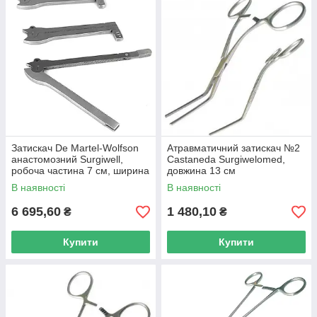
Затискач De Martel-Wolfson
Атравматичний затискач №2
анастомозний Surgiwell,
Castaneda Surgiwelomed,
робоча частина 7 см, ширина
довжина 13 см
4 мм
В наявності
В наявності
6 695,60
1 480,10
₴
₴
Купити
Купити