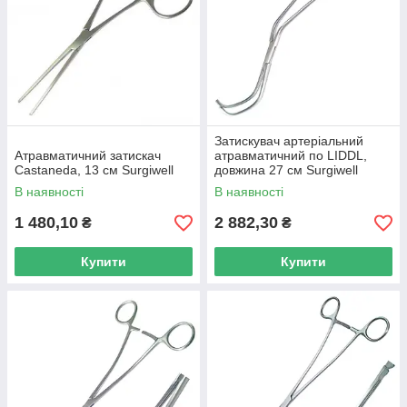
Затискувач артеріальний
Атравматичний затискач
атравматичний по LIDDL,
Castaneda, 13 см Surgiwell
довжина 27 см Surgiwell
В наявності
В наявності
1 480,10
2 882,30
₴
₴
Купити
Купити