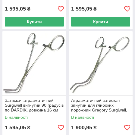
1 595,05
1 595,05
₴
₴
Купити
Купити
Затискач атравматичний
Атравматичний затискач
Surgiwell вигнутий 90 градусів
зігнутий для глибоких
по DARDIK, довжина 16 см
порожнин Gregory Surgiwell,
довжина 14 см
В наявності
В наявності
1 595,05
1 900,95
₴
₴