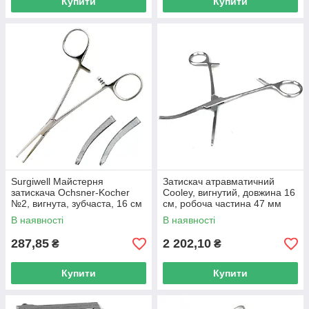
Купити
Купити
Surgiwell Майстерня
Затискач атравматичний
затискача Ochsner-Kocher
Cooley, вигнутий, довжина 16
№2, вигнута, зубчаста, 16 см
см, робоча частина 47 мм
Surgiwell
В наявності
В наявності
287,85
2 202,10
₴
₴
Купити
Купити