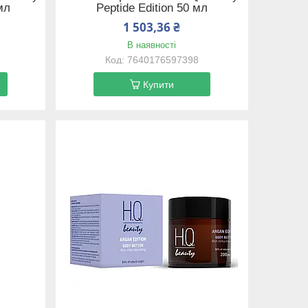
мл
Peptide Edition 50 мл
1 503,36 ₴
В наявності
7640176597398
Купити