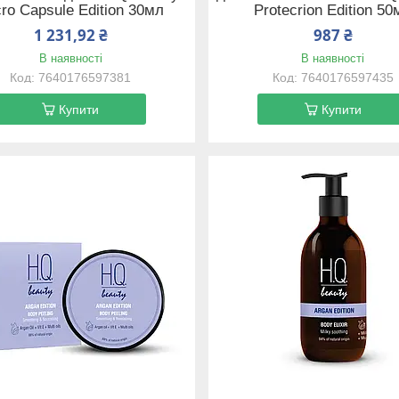
ro Capsule Edition 30мл
Protecrion Edition 50
1 231,92 ₴
987 ₴
В наявності
В наявності
7640176597381
7640176597435
Купити
Купити