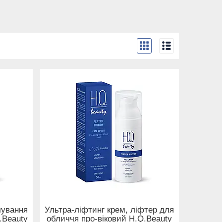
чування
Ультра-ліфтинг крем, ліфтер для
.Beauty
обличчя про-віковий H.Q.Beauty