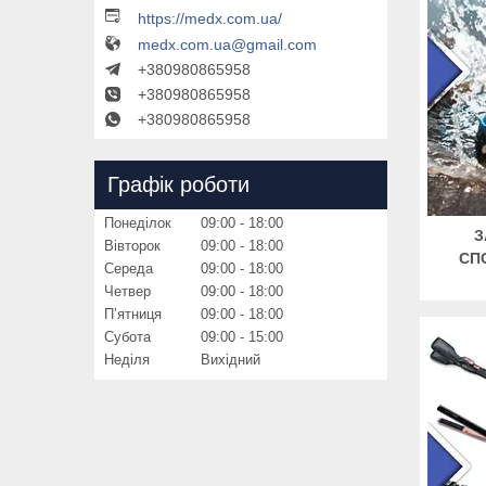
https://medx.com.ua/
medx.com.ua@gmail.com
+380980865958
+380980865958
+380980865958
Графік роботи
Понеділок
09:00
18:00
З
Вівторок
09:00
18:00
СП
Середа
09:00
18:00
Четвер
09:00
18:00
Пʼятниця
09:00
18:00
Субота
09:00
15:00
Неділя
Вихідний