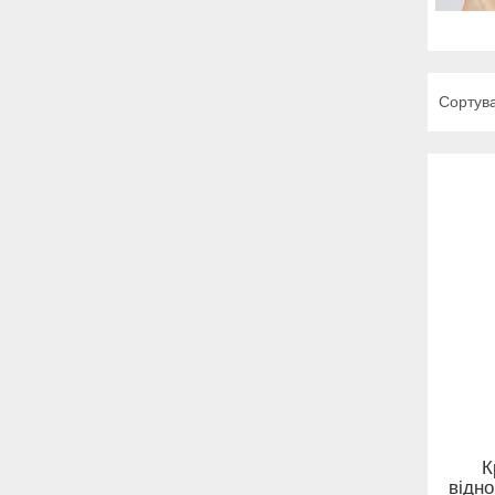
К
відно