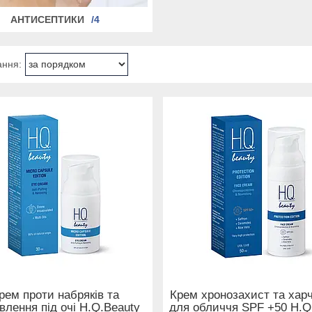
АНТИСЕПТИКИ
4
рем проти набряків та
Крем хронозахист та хар
влення під очі H.Q.Beauty
для обличчя SPF +50 H.Q