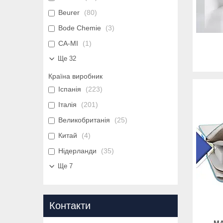
Beurer
80
Bode Chemie
3
CA-MI
1
Ще 32
Країна виробник
Іспанія
223
Італія
201
Великобританія
25
Китай
4
Нідерланди
35
Ще 7
Контакти
МА