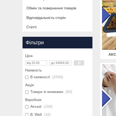
Обмін та повернення товарів
Відповідальність сторін
Статті
Фільтри
АКС
Ціна
Наявність
В наявності
2394
Акція
Товари зі знижками
84
Виробник
Aircast
104
B. Well
16