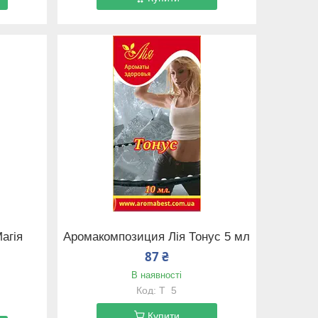
агія
Аромакомпозиция Лія Тонус 5 мл
87 ₴
В наявності
T_5
Купити