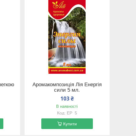
легкою
Аромакомпозиція Лія Енергія
сили 5 мл.
103 ₴
В наявності
EP_5
Купити