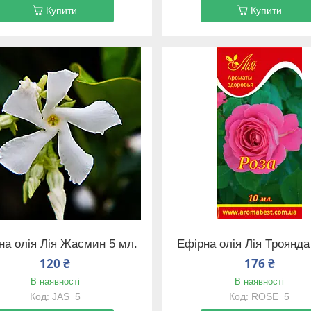
Купити
Купити
на олія Лія Жасмин 5 мл.
Ефірна олія Лія Троянда
120 ₴
176 ₴
В наявності
В наявності
JAS_5
ROSE_5