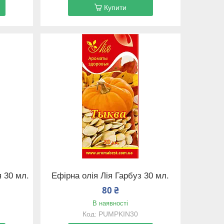
Купити
я 30 мл.
Ефірна олія Лія Гарбуз 30 мл.
80 ₴
В наявності
PUMPKIN30