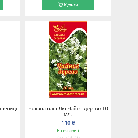
Купити
пшениці
Ефірна олія Лія Чайне дерево 10
мл.
110 ₴
В наявності
CH_10