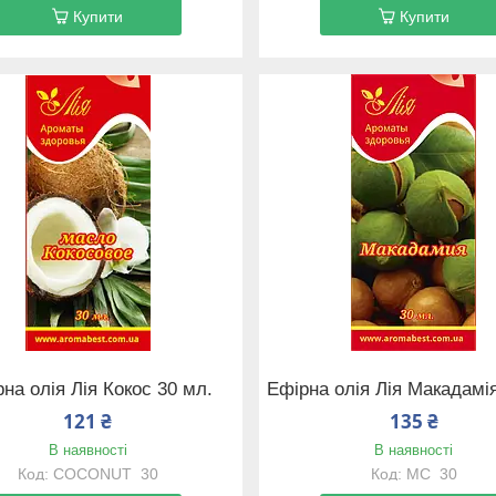
Купити
Купити
на олія Лія Кокос 30 мл.
Ефірна олія Лія Макадамі
121 ₴
135 ₴
В наявності
В наявності
COCONUT_30
MC_30