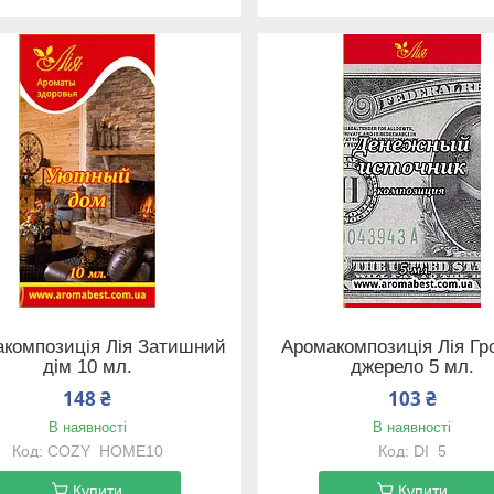
композиція Лія Затишний
Аромакомпозиція Лія Г
дім 10 мл.
джерело 5 мл.
148 ₴
103 ₴
В наявності
В наявності
COZY_HOME10
DI_5
Купити
Купити