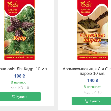
рна олія Лія Кедр, 10 мл
Аромакомпозиція Лія C 
парою 10 мл.
108 ₴
140 ₴
В наявності
В наявності
KD_10
LP_10
Купити
Купити