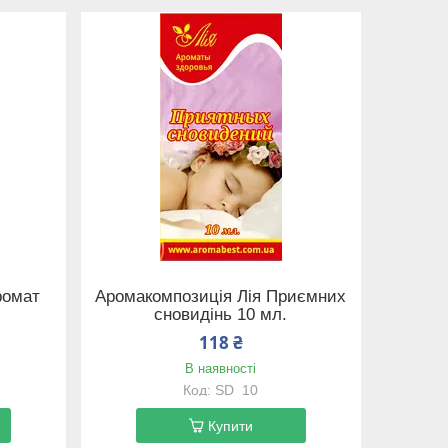
ромат
Аромакомпозиція Лія Приємних
сновидінь 10 мл.
118 ₴
В наявності
SD_10
Купити