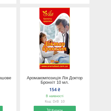
рошове
Аромакомпозиція Лія Доктор
Бронхіт 10 мл.
154 ₴
В наявності
DrB_10
Купити