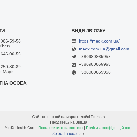
 086-59-58
https://medx.com.ua/
Viber)
medx.com.ua@gmail.com
 646-00-56
+380980865958
+380980865958
 250-80-89
р Марія
+380980865958
Сайт створений на маркетплейсі
Prom.ua
Продавець на Bigl.ua
MedX Health Care |
Поскаржитися на контент
|
Політика конфіденційності
Select Language
▼