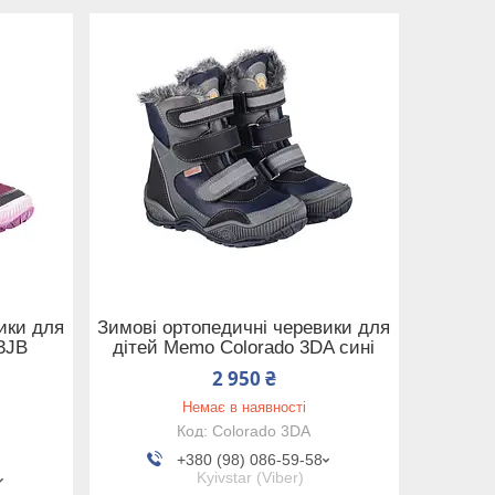
ики для
Зимові ортопедичні черевики для
3JB
дітей Memo Colorado 3DA сині
2 950 ₴
Немає в наявності
Colorado 3DA
+380 (98) 086-59-58
Kyivstar (Viber)