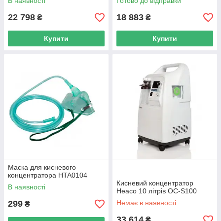
В наявності
Готово до відправки
22 798
18 883
₴
₴
Купити
Купити
Маска для кисневого
концентратора HTA0104
Кисневий концентратор
В наявності
Heaco 10 літрів OC-S100
299
Немає в наявності
₴
33 614
₴