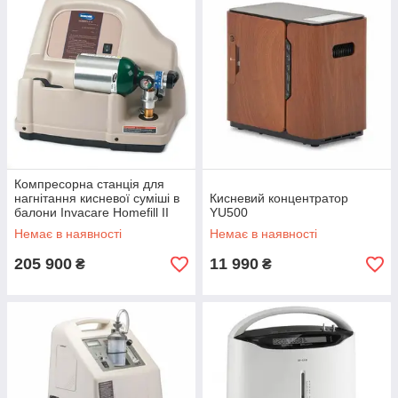
Компресорна станція для
нагнітання кисневої суміші в
Кисневий концентратор
балони Invacare Homefill II
YU500
Немає в наявності
Немає в наявності
205 900
11 990
₴
₴