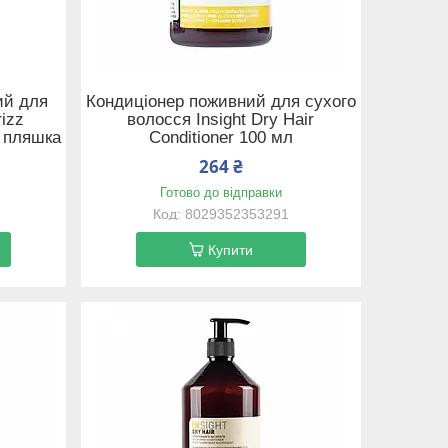
ий для
Кондиціонер поживний для сухого
rizz
волосся Insight Dry Hair
а пляшка
Conditioner 100 мл
264 ₴
Готово до відправки
8029352353291
Купити