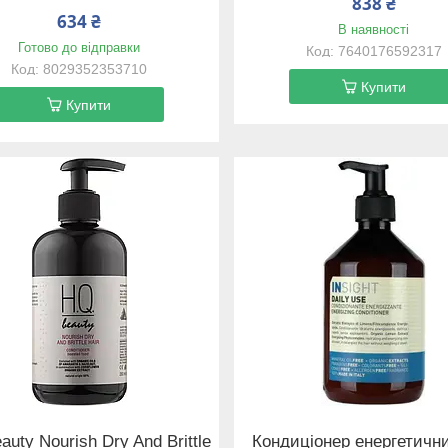
838 ₴
634 ₴
В наявності
Готово до відправки
7640176592317
8029352353710
Купити
Купити
auty Nourish Dry And Brittle
Кондиціонер енергетичн