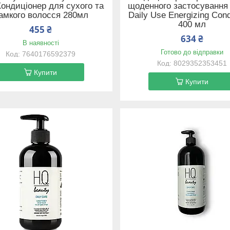
Кондиціонер для сухого та
щоденного застосування 
амкого волосся 280мл
Daily Use Energizing Cond
400 мл
455 ₴
634 ₴
В наявності
Готово до відправки
7640176592379
8029352353451
Купити
Купити