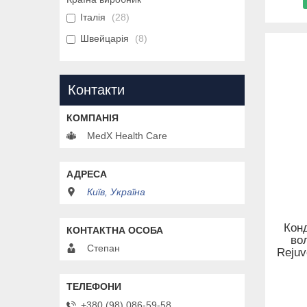
Італія
28
Швейцарія
8
Контакти
MedX Health Care
Київ, Україна
Кон
вол
Степан
Rejuv
+380 (98) 086-59-58