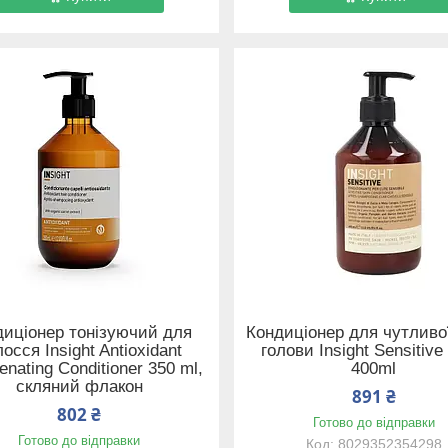
диціонер тонізуючий для
Кондиціонер для чутливо
осся Insight Antioxidant
голови Insight Sensitive
enating Conditioner 350 ml,
400ml
скляний флакон
891 ₴
802 ₴
Готово до відправки
Готово до відправки
8029352354298