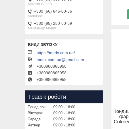
Kyivstar (Viber)
+380 (66) 646-00-56
Vodafone
+380 (95) 250-80-89
Менеджер Марія
https://medx.com.ua/
medx.com.ua@gmail.com
+380980865958
+380980865958
+380980865958
Графік роботи
Понеділок
09:00
18:00
Кондиц
Вівторок
09:00
18:00
фарб
Середа
09:00
18:00
Colored
Четвер
09:00
18:00