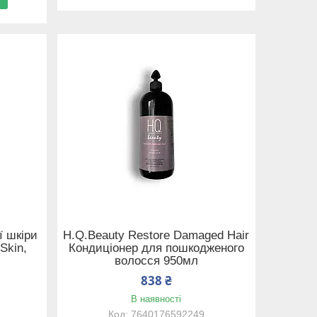
ї шкіри
H.Q.Beauty Restore Damaged Hair
 Skin,
Кондиціонер для пошкодженого
волосся 950мл
838 ₴
В наявності
7640176592249