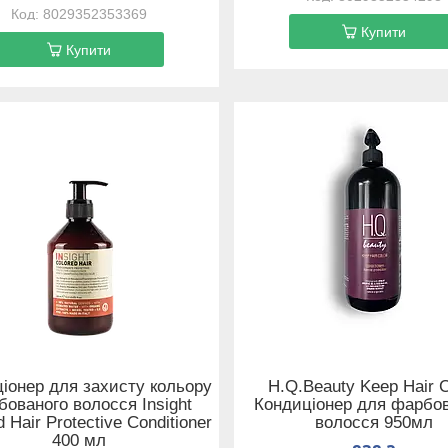
8029352353369
Купити
Купити
іонер для захисту кольору
H.Q.Beauty Keep Hair C
ованого волосся Insight
Кондиціонер для фарбо
 Hair Protective Conditioner
волосся 950мл
400 мл