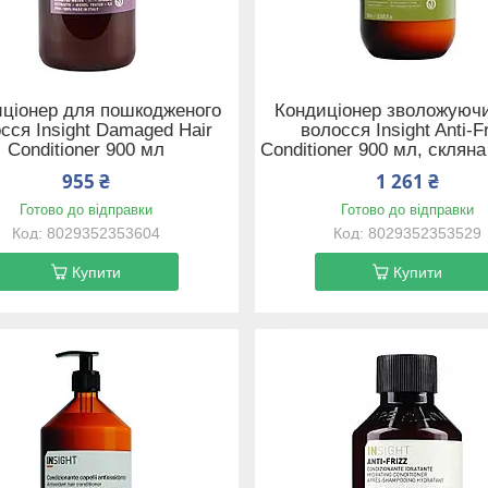
ціонер для пошкодженого
Кондиціонер зволожуюч
сся Insight Damaged Hair
волосся Insight Anti-F
Conditioner 900 мл
Conditioner 900 мл, склян
955 ₴
1 261 ₴
Готово до відправки
Готово до відправки
8029352353604
8029352353529
Купити
Купити