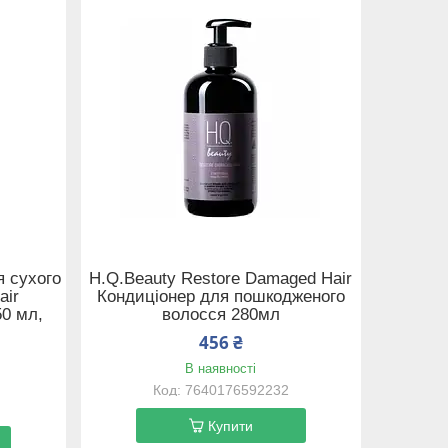
я сухого
H.Q.Beauty Restore Damaged Hair
air
Кондиціонер для пошкодженого
50 мл,
волосся 280мл
456 ₴
В наявності
7640176592232
Купити