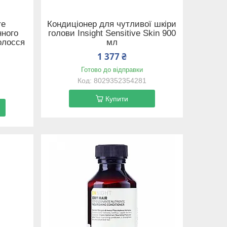
re
Кондиціонер для чутливої шкіри
нного
голови Insight Sensitive Skin 900
волосся
мл
1 377 ₴
Готово до відправки
8029352354281
Купити