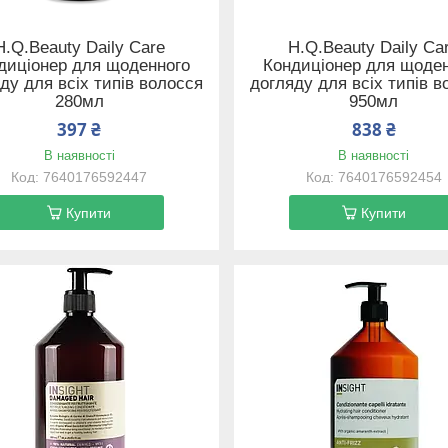
H.Q.Beauty Daily Care
H.Q.Beauty Daily Ca
диціонер для щоденного
Кондиціонер для щоде
ду для всіх типів волосся
догляду для всіх типів 
280мл
950мл
397 ₴
838 ₴
В наявності
В наявності
7640176592447
7640176592454
Купити
Купити