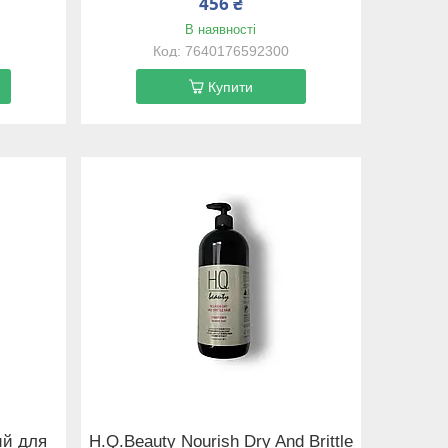
456 ₴
В наявності
7640176592300
Купити
ий для
H.Q.Beauty Nourish Dry And Brittle