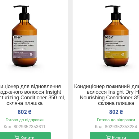
иціонер для відновлення
Кондиціонер поживний дл
одженого волосся Insight
волосся Insight Dry H
cturizing Conditioner 350 ml,
Nourishing Conditioner 3
скляна пляшка
скляна пляшка
802 ₴
802 ₴
Готово до відправки
Готово до відправки
8029352353611
8029352353284
Купити
Купити