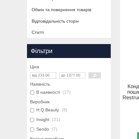
Обмін та повернення товарів
Відповідальність сторін
Статті
Фільтри
Ціна
Наявність
Конд
пошк
В наявності
27
Restru
Виробник
H.Q.Beauty
8
Insight
21
Sendo
7
Країна виробник