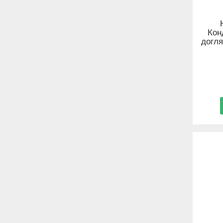
Кон
догля