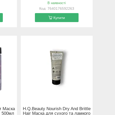
В наявності
7640176592263
Купити
or Маска
H.Q.Beauty Nourish Dry And Brittle
я 500мл
Hair Маска для сухого та ламкого