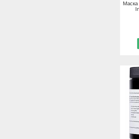
Маска 
I