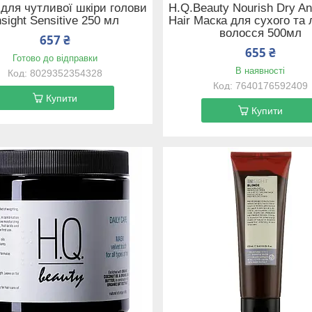
для чутливої шкіри голови
H.Q.Beauty Nourish Dry And
nsight Sensitive 250 мл
Hair Маска для сухого та 
волосся 500мл
657 ₴
655 ₴
Готово до відправки
В наявності
8029352354328
7640176592409
Купити
Купити