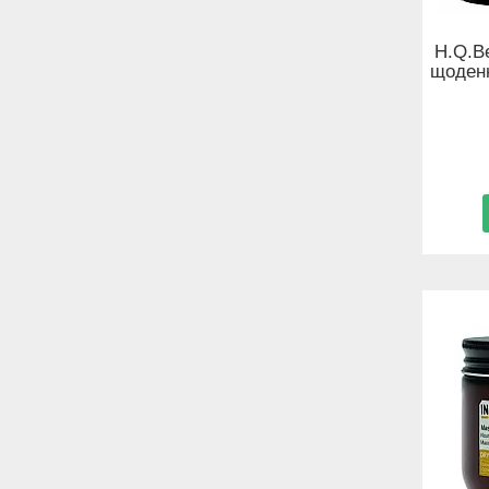
H.Q.B
щоденн