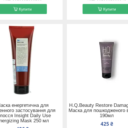
Купити
Купити
аска енергетична для
H.Q.Beauty Restore Damag
нного застосування для
Маска для пошкодженого 
лосся Insight Daily Use
190мл
nergizing Mask 250 мл
425 ₴