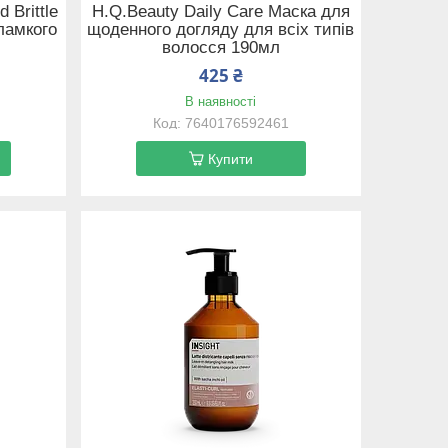
 Brittle
H.Q.Beauty Daily Care Маска для
ламкого
щоденного догляду для всіх типів
волосся 190мл
425 ₴
В наявності
7640176592461
Купити