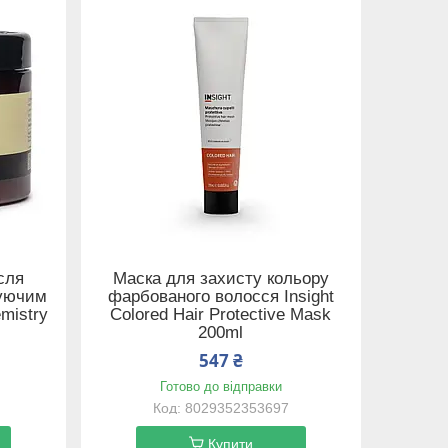
сля
Маска для захисту кольору
зуючим
фарбованого волосся Insight
mistry
Colored Hair Protective Mask
200ml
547 ₴
Готово до відправки
8029352353697
Купити