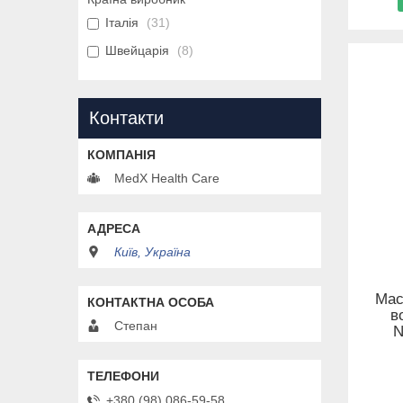
Італія
31
Швейцарія
8
Контакти
MedX Health Care
Київ, Україна
Мас
в
Степан
N
+380 (98) 086-59-58