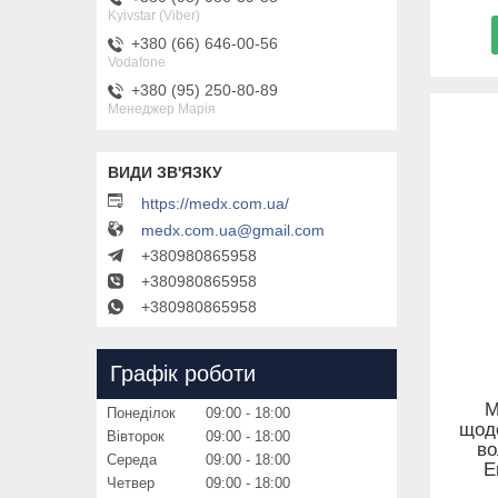
Kyivstar (Viber)
+380 (66) 646-00-56
Vodafone
+380 (95) 250-80-89
Менеджер Марія
https://medx.com.ua/
medx.com.ua@gmail.com
+380980865958
+380980865958
+380980865958
Графік роботи
М
Понеділок
09:00
18:00
щоде
Вівторок
09:00
18:00
во
Середа
09:00
18:00
E
Четвер
09:00
18:00