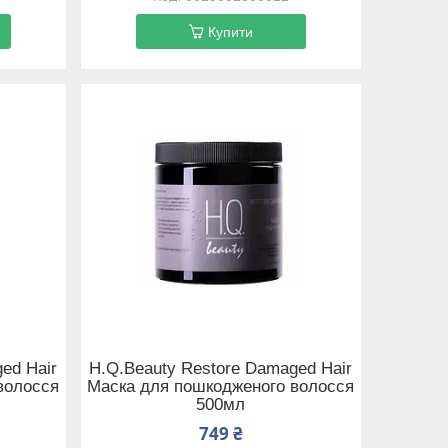
Купити
ed Hair
H.Q.Beauty Restore Damaged Hair
волосся
Маска для пошкодженого волосся
500мл
749 ₴