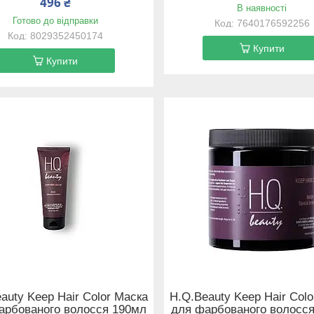
496 ₴
В наявності
Готово до відправки
7640176592256
8029352450174
Купити
Купити
auty Keep Hair Color Маска
H.Q.Beauty Keep Hair Col
арбованого волосся 190мл
для фарбованого волосс