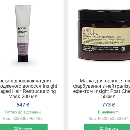
аска відновлююча для
Маска для волосся пі
одженого волосся Insight
фарбування з нейтралі
ged Hair Restructurizing
ефектом Insight Post Che
Mask 200 мл
500мл
547 ₴
773 ₴
Готово до відправки
В наявності
8029352460432
8029352353987
Купити
Купити