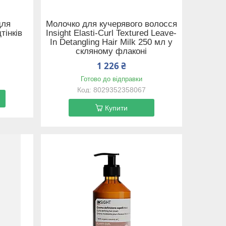
для
Молочко для кучерявого волосся
тінків
Insight Elasti-Curl Textured Leave-
In Detangling Hair Milk 250 мл у
скляному флаконі
1 226 ₴
Готово до відправки
8029352358067
Купити