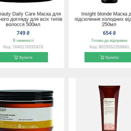
eauty Daily Care Маска для
Insight blonde Маска 
ого догляду для всіх типів
підсилення холодних від
волосся 500мл
250мл
749 ₴
654 ₴
В наявності
Готово до відправки
7640176592478
8029352356841
Купити
Купити