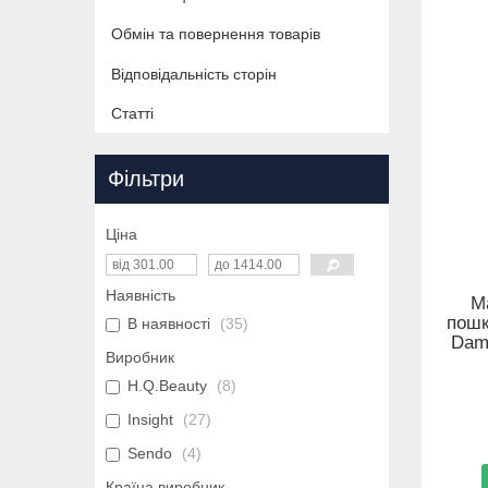
Обмін та повернення товарів
Відповідальність сторін
Статті
Фільтри
Ціна
Наявність
М
пошк
В наявності
35
Dama
Виробник
H.Q.Beauty
8
Insight
27
Sendo
4
Країна виробник