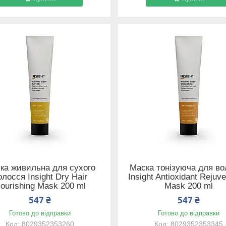
ка живильна для сухого
Маска тонізуюча для во
олосся Insight Dry Hair
Insight Antioxidant Rejuv
ourishing Mask 200 ml
Mask 200 ml
547 ₴
547 ₴
Готово до відправки
Готово до відправки
8029352353260
8029352353345