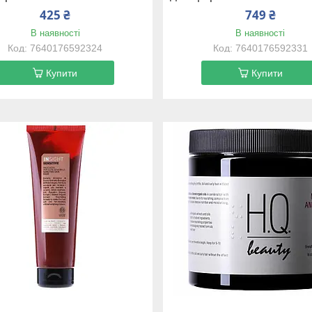
425 ₴
749 ₴
В наявності
В наявності
7640176592324
7640176592331
Купити
Купити