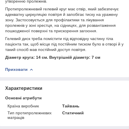
утворенню пролежнів.
Протипролежневий гелевий круг має отвір, який забезпечує
адекватну циркуляцію повітря й запобігає тиску на уражену
зону. Застосовується для профілактики та лікування
пролежнів у зоні хрестця, на сідницях, для розвантаження
пошкодженої поверхні та прискорення загоєння.
Гелевий диск треба помістити під відповідну частину тіла
пацієнта так, щоб місце під постійним тиском було в отворі й у
такий спосіб мав постійний доступ повітря.
Діаметр круга: 14 см. Внутрішній діаметр: 7 см
Приховати
Характеристики
Основні атрибути
Країна виробник
Тайвань
Тип протипролежневих
Статичний
матраців