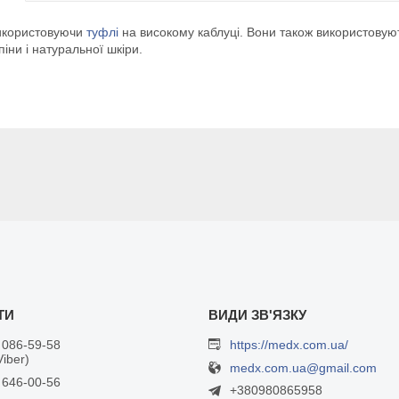
використовуючи
туфлі
на високому каблуці. Вони також використовують
піни і натуральної шкіри.
 086-59-58
https://medx.com.ua/
Viber)
medx.com.ua@gmail.com
 646-00-56
+380980865958