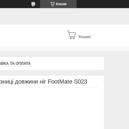
Кошик
Кошик
АВКА ТА ОПЛАТА
ізниці довжини ніг FootMate S023