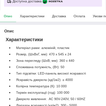
Доступна доставка
Опис
Характеристики
Доставка
Оплата
Умови п
Опис
Характеристики
Матеріал рами: алюміній, пластик
Розмір, (ШхВхГ, мм): 470 х 545 х 24
Зона перегляду (ШхВ, мм): 360 х 440
Споживана потужність, (Вт): 50
Тип підсвітки: LED-панель високої яскравості
Яскравість джерела (кд/1м2): ≥ 4000
Колірна температура (К): 10 000
Термін експлуатації (год): 100 000
Джерело живлення: AC 90V-240V, 50 / 60HZ
Діапазон яскравості (кд/м2): 300 - 5000