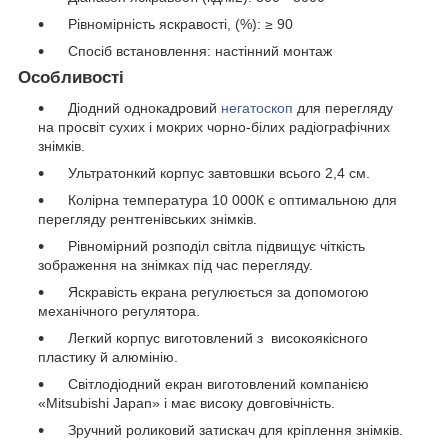
Рівномірність яскравості, (%): ≥ 90
Спосіб встановлення: настінний монтаж
Особливості
Діодний однокадровий
негатоскоп
для перегляду
на просвіт сухих і мокрих чорно-білих радіографічних
знімків.
Ультратонкий корпус завтовшки всього 2,4 см.
Колірна температура 10 000К є оптимальною для
перегляду рентгенівських знімків.
Рівномірний розподіл світла підвищує чіткість
зображення на знімках під час перегляду.
Яскравість екрана регулюється за допомогою
механічного регулятора.
Легкий корпус виготовлений з високоякісного
пластику й алюмінію.
Світлодіодний екран виготовлений компанією
«Mitsubishi Japan» і має високу довговічність.
Зручний роликовий затискач для кріплення знімків.