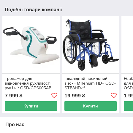
Подібні товари компанії
Тренажер для
Інвалідний посилений
Реаб
відновлення рухливості
візок «Millenium HD» OSD-
для 
рук і ніг OSD-CPS005AB
STB3HD-**
OSD
7 999
19 999
1 9
₴
₴
Купити
Купити
Про нас