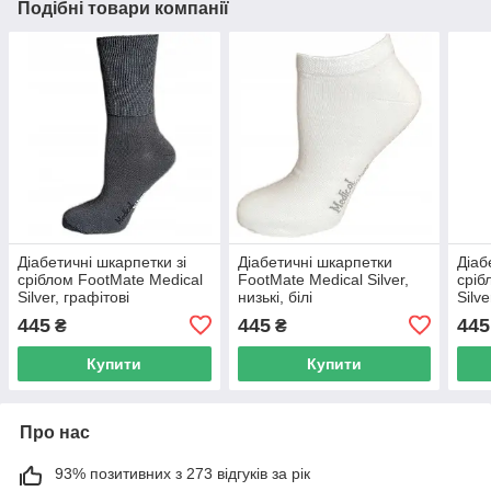
Подібні товари компанії
Діабетичні шкарпетки зі
Діабетичні шкарпетки
Діаб
сріблом FootMate Medical
FootMate Medical Silver,
сріб
Silver, графітові
низькі, білі
Silv
445
445
445
₴
₴
Купити
Купити
Про нас
93% позитивних з 273 відгуків за рік