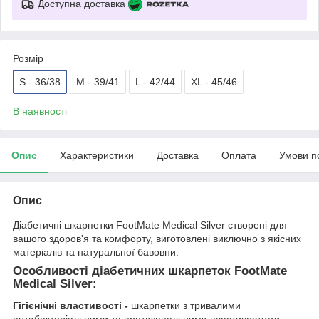
Доступна доставка
Розмір
S - 36/38
M - 39/41
L - 42/44
XL - 45/46
В наявності
Опис
Характеристики
Доставка
Оплата
Умови п
Опис
Діабетичні шкарпетки FootMate Medical Silver створені для
вашого здоров'я та комфорту, виготовлені виключно з якісних
матеріалів та натуральної бавовни.
Особливості діабетичних шкарпеток FootMate
Medical Silver:
Гігієнічні властивості -
шкарпетки з тривалими
антибактеріальними та протизапальними властивостями.