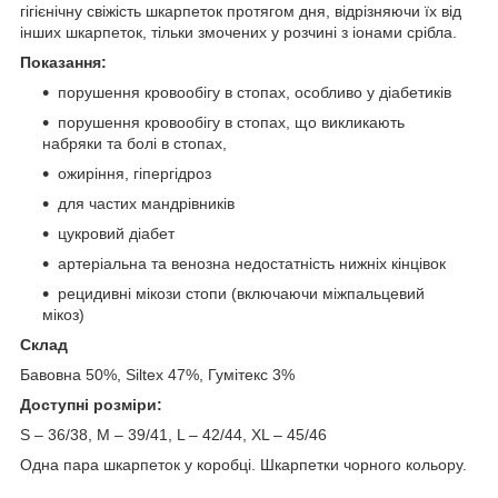
гігієнічну свіжість шкарпеток протягом дня, відрізняючи їх від
інших шкарпеток, тільки змочених у розчині з іонами срібла.
Показання:
порушення кровообігу в стопах, особливо у діабетиків
порушення кровообігу в стопах, що викликають
набряки та болі в стопах,
ожиріння, гіпергідроз
для частих мандрівників
цукровий діабет
артеріальна та венозна недостатність нижніх кінцівок
рецидивні мікози стопи (включаючи міжпальцевий
мікоз)
Склад
Бавовна 50%, Siltex 47%, Гумітекс 3%
Доступні розміри:
S – 36/38, M – 39/41, L – 42/44, XL – 45/46
Одна пара шкарпеток у коробці. Шкарпетки чорного кольору.