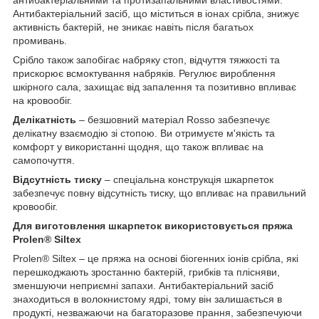
Антибактеріальний засіб, що міститься в іонах срібла, знижує
активність бактерій, не зникає навіть після багатьох
промивань.
Срібло також запобігає набряку стоп, відчуття тяжкості та
прискорює всмоктування набряків. Регулює вироблення
шкірного сала, захищає від запалення та позитивно впливає
на кровообіг.
Делікатність
– безшовний матеріал Rosso забезпечує
делікатну взаємодію зі стопою. Ви отримуєте м'якість та
комфорт у використанні щодня, що також впливає на
самопочуття.
Відсутність тиску
– спеціальна конструкція шкарпеток
забезпечує повну відсутність тиску, що впливає на правильний
кровообіг.
Для виготовлення шкарпеток використовується пряжа
Prolen® Siltex
Prolen® Siltex – це пряжа на основі біогенних іонів срібла, які
перешкоджають зростанню бактерій, грибків та плісняви,
зменшуючи неприємні запахи. Антибактеріальний засіб
знаходиться в волокнистому ядрі, тому він залишається в
продукті, незважаючи на багаторазове прання, забезпечуючи