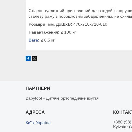
Стілець туалетний призначений для людей із поруше
сталеву раму з порошковим забарвленням, не схильно
Розміри, мм, ДхШхВ:
470х710х710-810
Навантаження:
≤ 100 кг
Вага
:
≤ 6,5 кг
ПАРТНЕРИ
Babyfoot - Дитяче ортопедичне взуття
+380 (98)
Київ, Україна
Kyivstar (