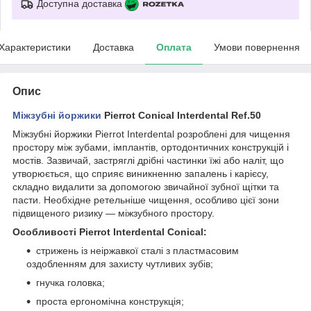
Доступна доставка
Характеристики
Доставка
Оплата
Умови повернення
Опис
Міжзубні йоржики
Pierrot Conical Interdental Ref.50
Міжзубні йоржики Pierrot Interdental розроблені для чищення
простору між зубами, імплантів, ортодонтичних конструкцій і
мостів. Зазвичай, застряглі дрібні частинки їжі або наліт, що
утворюється, що сприяє виникненню запалень і карієсу,
складно видалити за допомогою звичайної зубної щітки та
пасти. Необхідне ретельніше чищення, особливо цієї зони
підвищеного ризику — міжзубного простору.
Особливості Pierrot Interdental Conical:
стрижень із неіржавкої сталі з пластмасовим
оздобленням для захисту чутливих зубів;
гнучка головка;
проста ергономічна конструкція;