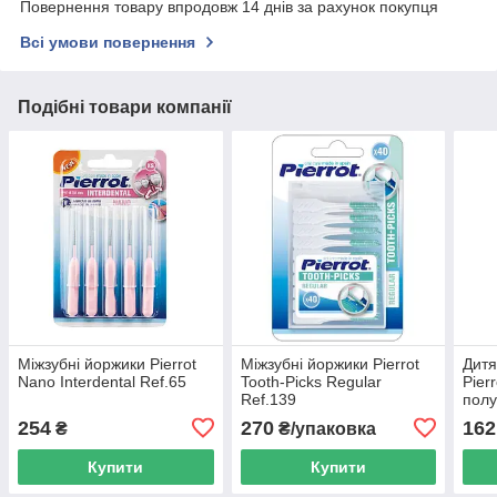
Повернення товару впродовж 14 днів за рахунок покупця
Всі умови повернення
Подібні товари компанії
Міжзубні йоржики Pierrot
Міжзубні йоржики Pierrot
Дитя
Nano Interdental Ref.65
Tooth-Picks Regular
Pierr
Ref.139
полу
ml. 
254
270
162
₴
₴/упаковка
Купити
Купити