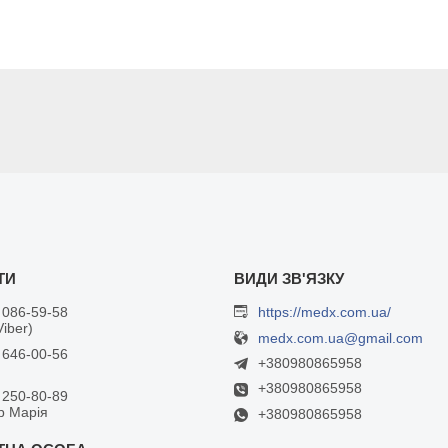
 086-59-58
https://medx.com.ua/
Viber)
medx.com.ua@gmail.com
 646-00-56
+380980865958
+380980865958
 250-80-89
р Марія
+380980865958