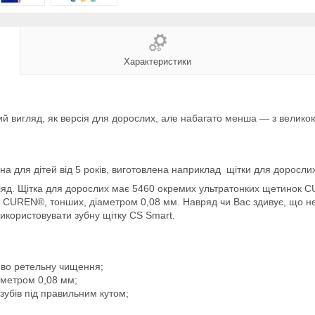
Характеристики
самий вигляд, як версія для дорослих, але набагато менша — з вел
 для дітей від 5 років, виготовлена наприклад щітки для дорослих 
яд. Щітка для дорослих має 5460 окремих ультратонких щетинок CU
UREN®, тонших, діаметром 0,08 мм. Навряд чи Вас здивує, що не ті
икористовувати зубну щітку CS Smart.
иво ретельну чищення;
метром 0,08 мм;
убів під правильним кутом;