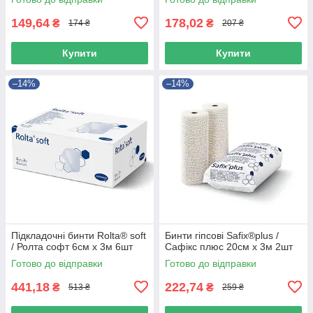
149,64
178,02
₴
₴
174 ₴
207 ₴
Купити
Купити
–14%
–14%
Підкладочні бинти Rolta® soft
Бинти гіпсові Safix®plus /
/ Ролта софт 6см х 3м 6шт
Сафікс плюс 20см х 3м 2шт
Готово до відправки
Готово до відправки
441,18
222,74
₴
₴
513 ₴
259 ₴