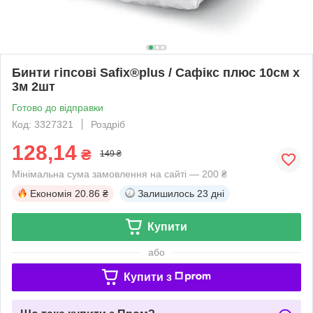
Бинти гіпсові Safix®plus / Сафікс плюс 10см х
3м 2шт
Готово до відправки
Код: 3327321
Роздріб
128,14
₴
149 ₴
Мінімальна сума замовлення на сайті — 200 ₴
Економія
20.86 ₴
Залишилось
23 дні
Купити
або
Купити з