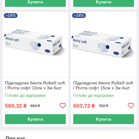
Купити
Купити
–14%
–14%
Підкладочні бинти Rolta® soft
Підкладочні бинти Rolta® soft
/ Ролта софт 10см х 3м 6шт
/ Ролта софт 15см х 3м 4шт
Готово до відправки
Готово до відправки
569,32
603,72
₴
₴
662 ₴
702 ₴
Купити
Купити
Про нас