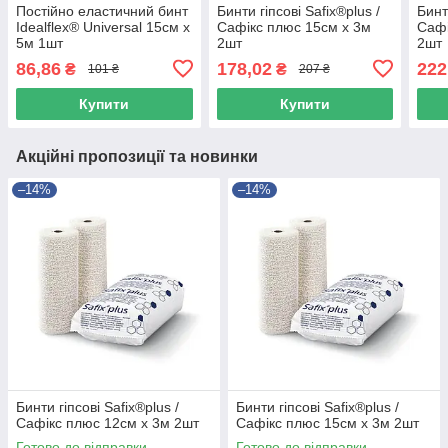
Постійно еластичний бинт
Бинти гіпсові Safix®plus /
Бинт
Idealflex® Universal 15см х
Сафікс плюс 15см х 3м
Сафі
5м 1шт
2шт
2шт
86,86
178,02
222
₴
₴
101 ₴
207 ₴
Купити
Купити
Акційні пропозиції та новинки
–14%
–14%
Бинти гіпсові Safix®plus /
Бинти гіпсові Safix®plus /
Сафікс плюс 12см х 3м 2шт
Сафікс плюс 15см х 3м 2шт
Готово до відправки
Готово до відправки