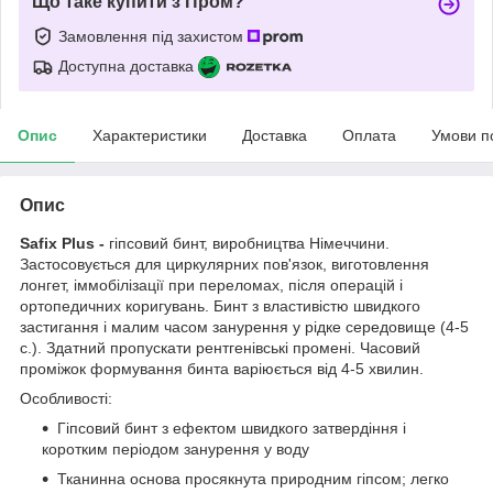
Що таке купити з Пром?
Замовлення під захистом
Доступна доставка
Опис
Характеристики
Доставка
Оплата
Умови п
Опис
Safix Plus -
гіпсовий бинт, виробництва Німеччини.
Застосовується для циркулярних пов'язок, виготовлення
лонгет, іммобілізації при переломах, після операцій і
ортопедичних коригувань. Бинт з властивістю швидкого
застигання і малим часом занурення у рідке середовище (4-5
с.). Здатний пропускати рентгенівські промені. Часовий
проміжок формування бинта варіюється від 4-5 хвилин.
Особливості:
Гіпсовий бинт з ефектом швидкого затвердіння і
коротким періодом занурення у воду
Тканинна основа просякнута природним гіпсом; легко