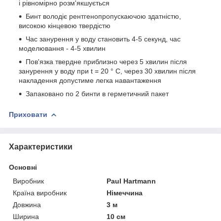
і рівномірно розм'якшується
Бинт володіє рентгенопропускаючою здатністю,
високою кінцевою твердістю
Час занурення у воду становить 4-5 секунд, час
моделювання - 4-5 хвилин
Пов'язка твердне приблизно через 5 хвилин після
занурення у воду при t = 20 ° С, через 30 хвилин після
накладення допустиме легка навантаження
Запаковано по 2 бинти в герметичний пакет
Приховати
Характеристики
Основні
Виробник
Paul Hartmann
Країна виробник
Німеччина
Довжина
3 м
Ширина
10 см