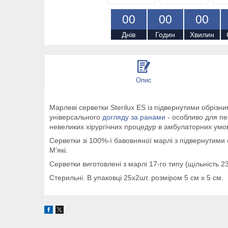
0
0
0
0
0
0
Днів
Годин
Хвилин
Опис
Марлеві серветки Sterilux ES із підвернутими обріз
універсального
догляду за ранами
- особливо для пе
невеликих хірургічних процедур в амбулаторних умова
Серветки зі 100%-ї бавовняної марлі з підвернутими
М'які.
Серветки виготовлені з марлі 17-го типу (щільність 23 
Стерильні. В упаковці 25х2шт. розміром 5 см х 5 см.