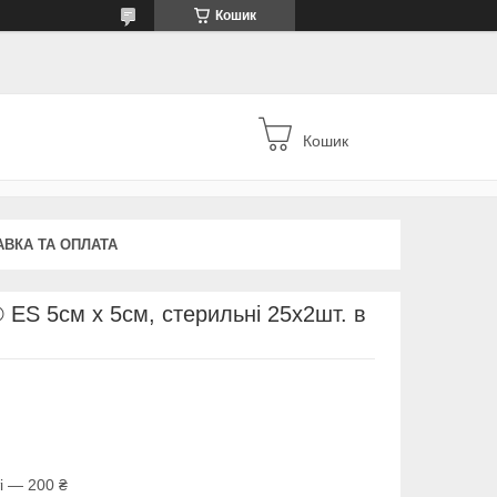
Кошик
Кошик
АВКА ТА ОПЛАТА
® ES 5см х 5см, стерильні 25х2шт. в
і — 200 ₴