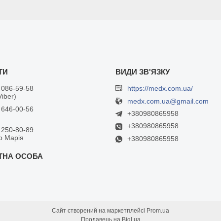
 086-59-58
https://medx.com.ua/
Viber)
medx.com.ua@gmail.com
 646-00-56
+380980865958
+380980865958
 250-80-89
р Марія
+380980865958
Сайт створений на маркетплейсі
Prom.ua
Продавець на Bigl.ua