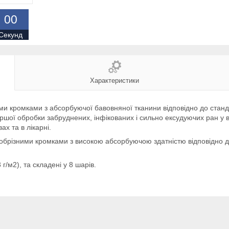
0
0
Секунд
Характеристики
ними кромками з абсорбуючої бавовняної тканини відповідно до стан
ршої обробки забруднених, інфікованих і сильно ексудуючих ран у 
х та в лікарні.
 обрізними кромками з високою абсорбуючою здатністю відповідно д
г/м2), та складені у 8 шарів.