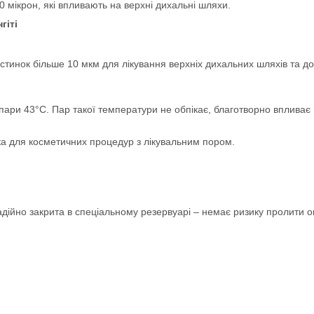
 мікрон, які впливають на верхні дихальні шляхи.
гіті
астинок більше 10 мкм для лікування верхніх дихальних шляхів та д
ари 43°С. Пар такої температури не обпікає, благотворно впливає н
ска для косметичних процедур з лікувальним пором.
адійно закрита в спеціальному резервуарі – немає ризику пролити ок