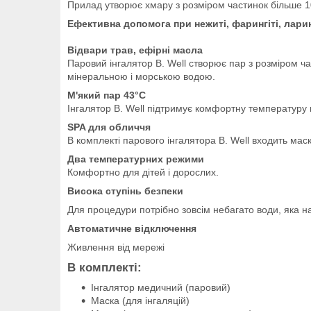
Прилад утворює хмару з розміром частинок більше 10
Ефективна допомога при нежиті, фарингіті, ларин
Відвари трав, ефірні масла
Паровий інгалятор B. Well створює пар з розміром ч
мінеральною і морською водою.
М'який пар 43°С
Інгалятор B. Well підтримує комфортну температуру п
SPA для обличчя
В комплекті парового інгалятора B. Well входить ма
Два температурних режими
Комфортно для дітей і дорослих.
Висока ступінь безпеки
Для процедури потрібно зовсім небагато води, яка н
Автоматичне відключення
Живлення від мережі
В комплекті:
Інгалятор медичний (паровий)
Маска (для інгаляцій)