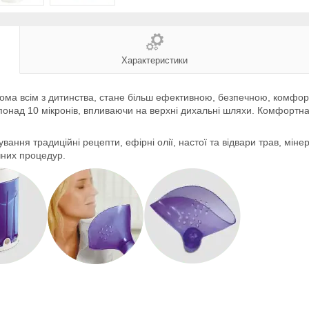
Характеристики
йома всім з дитинства, стане більш ефективною, безпечною, комфо
 понад 10 мікронів, впливаючи на верхні дихальні шляхи. Комфортн
ання традиційні рецепти, ефірні олії, настої та відвари трав, міне
чних процедур.