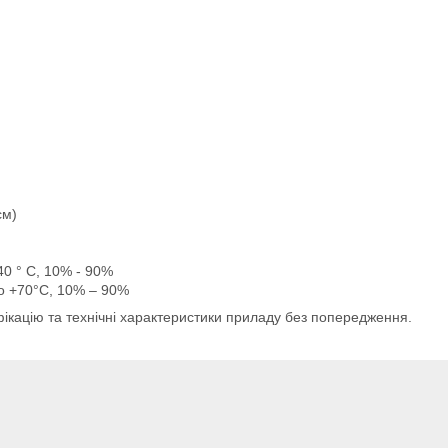
см)
40 ° С, 10% - 90%
до +70°С, 10% – 90%
кацію та технічні характеристики приладу без попередження.