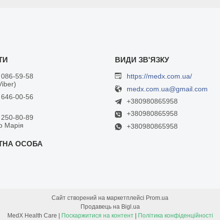
 086-59-58
https://medx.com.ua/
Viber)
medx.com.ua@gmail.com
 646-00-56
+380980865958
+380980865958
 250-80-89
р Марія
+380980865958
Сайт створений на маркетплейсі
Prom.ua
Продавець на Bigl.ua
MedX Health Care |
Поскаржитися на контент
|
Політика конфіденційності