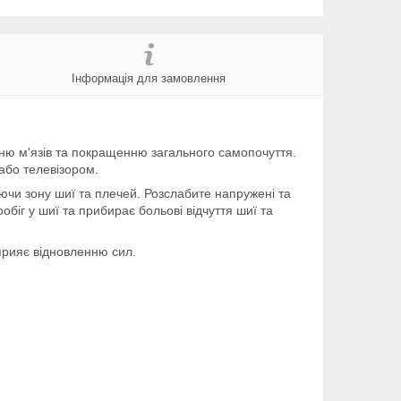
Інформація для замовлення
ю м'язів та покращенню загального самопочуття.
або телевізором.
чи зону шиї та плечей. Розслабите напружені та
біг у шиї та прибирає больові відчуття шиї та
прияє відновленню сил.