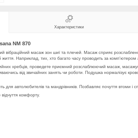
Характеристики
sana NM 870
й вібраційний масаж зон шиї та плечей. Масаж сприяє розслабленн
 життя. Наприклад, тих, хто багато часу проводить за комп'ютером 
шийних хребців, проведете приємний розслаблюючий масаж, масажую
ваючись від звичайних занять чи роботи. Подушка нормалізує кровоо
ь для автолюбителів та мандрівників. Позбавляє почуття втоми і с
 відчуття комфорту.