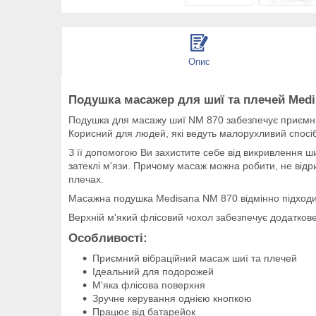
Опис
Подушка масажер для шиї та плечей Medi
Подушка для масажу шиї NM 870 забезпечує приємни
Корисний для людей, які ведуть малорухливий спосіб
З її допомогою Ви захистите себе від викривлення 
затеклі м'язи. Причому масаж можна робити, не відри
плечах.
Масажна подушка Medisana NM 870 відмінно підходит
Верхній м'який флісовий чохол забезпечує додаткове
Особливості:
Приємний вібраційний масаж шиї та плечей
Ідеальний для подорожей
М'яка флісова поверхня
Зручне керування однією кнопкою
Працює від батарейок