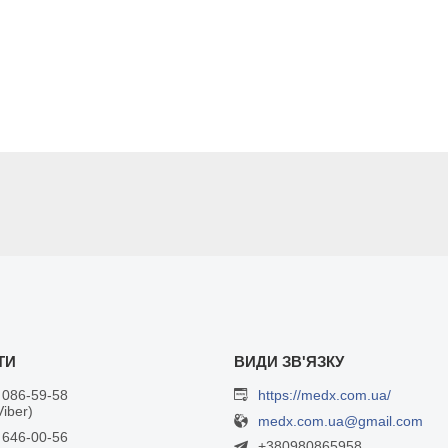
 086-59-58
https://medx.com.ua/
Viber)
medx.com.ua@gmail.com
 646-00-56
+380980865958