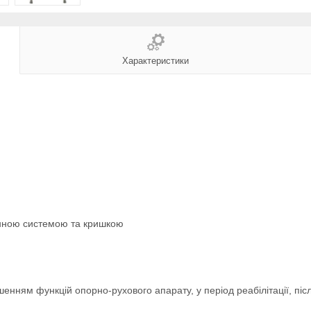
Характеристики
инною системою та кришкою
нням функцій опорно-рухового апарату, у період реабілітації, післ