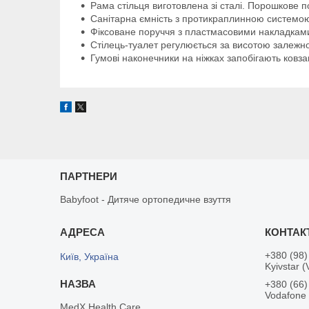
Рама стільця виготовлена зі сталі. Порошкове по
Санітарна ємність з протикраплинною системою
Фіксоване поруччя з пластмасовими накладкам
Стілець-туалет регулюється за висотою залежно
Гумові наконечники на ніжках запобігають ковз
ПАРТНЕРИ
Babyfoot - Дитяче ортопедичне взуття
+380 (98)
Київ, Україна
Kyivstar (
+380 (66)
Vodafone
MedX Health Care