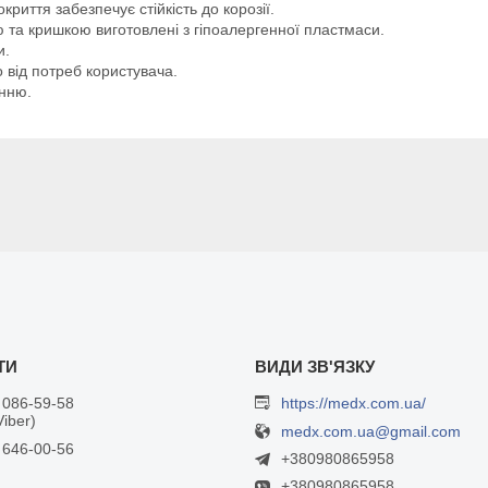
криття забезпечує стійкість до корозії.
 та кришкою виготовлені з гіпоалергенної пластмаси.
и.
 від потреб користувача.
анню.
 086-59-58
https://medx.com.ua/
Viber)
medx.com.ua@gmail.com
 646-00-56
+380980865958
+380980865958