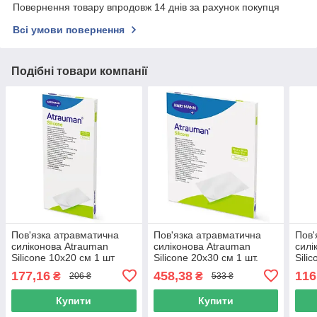
Повернення товару впродовж 14 днів за рахунок покупця
Всі умови повернення
Подібні товари компанії
Пов'язка атравматична
Пов'язка атравматична
Пов'
силіконова Atrauman
силіконова Atrauman
силі
Silicone 10x20 см 1 шт
Silicone 20x30 см 1 шт.
Sili
177,16
458,38
116
₴
₴
206 ₴
533 ₴
Купити
Купити