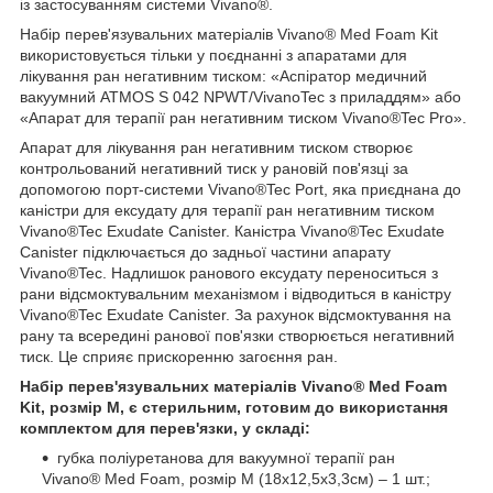
із застосуванням системи Vivano®.
Набір перев'язувальних матеріалів Vivano® Med Foam Kit
використовується тільки у поєднанні з апаратами для
лікування ран негативним тиском: «Аспіратор медичний
вакуумний ATMOS S 042 NPWT/VivanoTec з приладдям» або
«Апарат для терапії ран негативним тиском Vivano®Tec Pro».
Апарат для лікування ран негативним тиском створює
контрольований негативний тиск у рановій пов'язці за
допомогою порт-системи Vivano®Tec Port, яка приєднана до
каністри для ексудату для терапії ран негативним тиском
Vivano®Tec Exudate Canister. Каністра Vivano®Tec Exudate
Canister підключається до задньої частини апарату
Vivano®Tec. Надлишок ранового ексудату переноситься з
рани відсмоктувальним механізмом і відводиться в каністру
Vivano®Tec Exudate Canister. За рахунок відсмоктування на
рану та всередині ранової пов'язки створюється негативний
тиск. Це сприяє прискоренню загоєння ран.
Набір перев'язувальних матеріалів Vivano® Med Foam
Kit, розмір M, є стерильним, готовим до використання
комплектом для перев'язки, у складі:
губка поліуретанова для вакуумної терапії ран
Vivano® Med Foam, розмір M (18x12,5x3,3см) – 1 шт.;