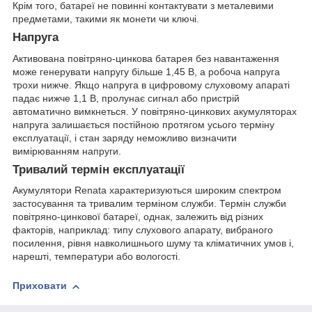
Крім того, батареї не повинні контактувати з металевими
предметами, такими як монети чи ключі.
Напруга
Активована повітряно-цинкова батарея без навантаження
може генерувати напругу більше 1,45 В, а робоча напруга
трохи нижче. Якщо напруга в цифровому слуховому апараті
падає нижче 1,1 В, пролунає сигнал або пристрій
автоматично вимкнеться. У повітряно-цинкових акумуляторах
напруга залишається постійною протягом усього терміну
експлуатації, і стан заряду неможливо визначити
вимірюванням напруги.
Тривалий термін експлуатації
Акумулятори Renata характеризуються широким спектром
застосування та тривалим терміном служби. Термін служби
повітряно-цинкової батареї, однак, залежить від різних
факторів, наприклад: типу слухового апарату, вибраного
посилення, рівня навколишнього шуму та кліматичних умов і,
нарешті, температури або вологості.
Приховати