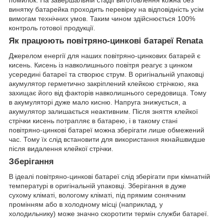
помилок. На завершальній стадії виготовлення кожна без
винятку батарейка проходить перевірку на відповідність усім
вимогам технічних умов. Таким чином здійснюється 100%
контроль готової продукції.
Як працюють повітряно-цинкові батареї Renata
Джерелом енергії для наших повітряно-цинкових батарей є
кисень. Кисень із навколишнього повітря реагує з цинком
усередині батареї та створює струм. В оригінальній упаковці
акумулятор герметично закріплений клейкою стрічкою, яка
захищає його від факторів навколишнього середовища. Тому
в акумуляторі дуже мало кисню. Напруга знижується, а
акумулятор залишається неактивним. Після зняття клейкої
стрічки кисень потрапляє в батарею, і в такому стані
повітряно-цинкові батареї можна зберігати лише обмежений
час. Тому їх слід встановити для використання якнайшвидше
після видалення клейкої стрічки.
Зберігання
В ідеалі повітряно-цинкові батареї слід зберігати при кімнатній
температурі в оригінальній упаковці. Зберігання в дуже
сухому кліматі, вологому кліматі, під прямим сонячним
промінням або в холодному місці (наприклад, у
холодильнику) може значно скоротити термін служби батареї.