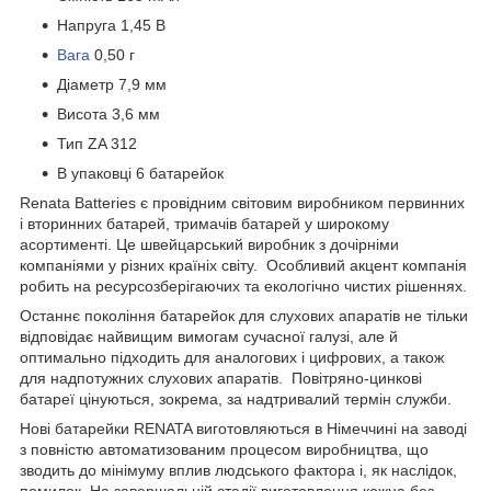
Напруга 1,45 В
Вага
0,50 г
Діаметр 7,9 мм
Висота 3,6 мм
Тип ZA 312
В упаковці 6 батарейок
Renata Batteries є провідним світовим виробником первинних
і вторинних батарей, тримачів батарей у широкому
асортименті. Це швейцарський виробник з дочірніми
компаніями у різних країніх світу. Особливий акцент компанія
робить на ресурсозберігаючих та екологічно чистих рішеннях.
Останнє покоління батарейок для слухових апаратів не тільки
відповідає найвищим вимогам сучасної галузі, але й
оптимально підходить для аналогових і цифрових, а також
для надпотужних слухових апаратів. Повітряно-цинкові
батареї цінуються, зокрема, за надтривалий термін служби.
Нові батарейки RENATA виготовляються в Німеччині на заводі
з повністю автоматизованим процесом виробництва, що
зводить до мінімуму вплив людського фактора і, як наслідок,