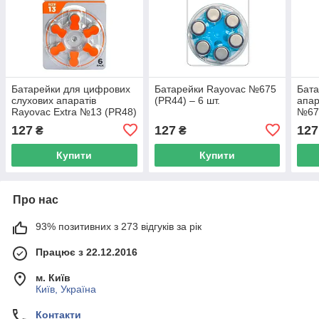
Батарейки для цифрових
Батарейки Rayovac №675
Бата
слухових апаратів
(PR44) – 6 шт.
апар
Rayovac Extra №13 (PR48)
№67
127
127
127
₴
₴
Купити
Купити
Про нас
93% позитивних з 273 відгуків за рік
Працює з 22.12.2016
м. Київ
Київ, Україна
Контакти