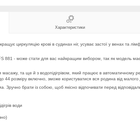
Характеристики
покращує циркуляцію крові в судинах ніг, усуває застої у венах та л
S 881 - може стати для вас найкращим вибором, так як модель має 
 масажу, та ще й з водопідігрівом, який працює в автоматичному ре
до 44 розміру включно, зможе користуватися вся родина від малого 
ма. Зручно брати із собою, щоб якісно відпочивати перед відповіда
дігрів води
чно)