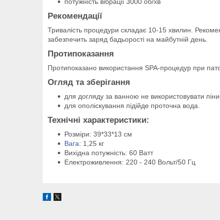
потужність вібрації 3000 об/хв
Рекомендації
Тривалість процедури складає 10-15 хвилин. Рекоме
забезпечить заряд бадьорості на майбутній день.
Протипоказання
Протипоказано використання SPA-процедур при патолог
Огляд та зберігання
для догляду за ванною не використовувати піни
для ополіскування підійде проточна вода.
Технічні характеристики:
Розміри: 39*33*13 см
Вага
: 1,25 кг
Вихідна потужність: 60 Ватт
Електроживлення: 220 - 240 Вольт/50 Гц