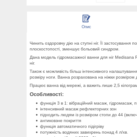
Опис
Чинить оздоровчу дію на ступні ніг. Її застосування 
плоскостопості, зменшує больовий синдром.
Дана модель гідромасажної ванни для ніг Medisana F
ніг.
Також є можливість більш інтенсивного налаштування
розміру ноги. Ванна розрахована на ніжки розміром 
Працює ванна від мережі, а важить лише 2,5 кілогра
Особливості:
функція 3 в 1: вібраційний масаж, гідромасаж, пі
інтенсивний масаж рефлекторних зон
підходить людям із розміром стопи до 44 (вклю
антиковзне покриття
функція автоматичного підігріву
потужність водяних завихрень понад 4 л/хв.