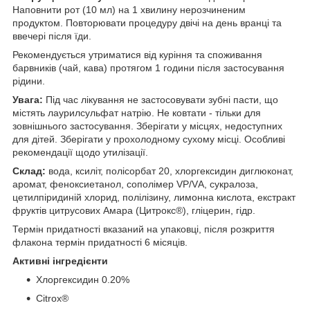
Наповнити рот (10 мл) на 1 хвилину нерозчиненим
продуктом. Повторювати процедуру двічі на день вранці та
ввечері після їди.
Рекомендується утриматися від куріння та споживання
барвників (чай, кава) протягом 1 години після застосування
рідини.
Увага:
Під час лікування не застосовувати зубні пасти, що
містять лаурилсульфат натрію. Не ковтати - тільки для
зовнішнього застосування. Зберігати у місцях, недоступних
для дітей. Зберігати у прохолодному сухому місці. Особливі
рекомендації щодо утилізації.
Склад:
вода, ксиліт, полісорбат 20, хлоргексидин диглюконат,
аромат, феноксиетанол, сополімер VP/VА, сукралоза,
цетилпіридиній хлорид, полілізину, лимонна кислота, екстракт
фруктів цитрусових Амара (Цитрокс®), гліцерин, гідр.
Термін придатності вказаний на упаковці, після розкриття
флакона термін придатності 6 місяців.
Активні інгредієнти
Хлоргексидин 0.20%
Citrox®