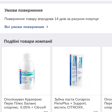
Умови повернення
Повернення товару впродовж 14 днів за рахунок покупця
Всі умови повернення
Подібні товари компанії
Ополіскувач Курапрокс
Зубна паста Curaprox
Опол
Періо Плюс Баланс
PerioPlus + Support,
Пері
хлоргекс. 0,05% + Citrox®
містить CITROX®,
хлор
+ ксиліт + полілізин +
гіалуронову кислоту та
+ гі