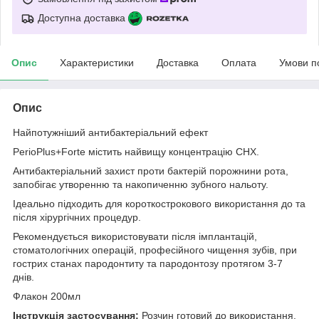
Доступна доставка
Опис
Характеристики
Доставка
Оплата
Умови п
Опис
Найпотужніший антибактеріальний ефект
PerioPlus+Forte містить найвищу концентрацію CHX.
Антибактеріальний захист проти бактерій порожнини рота,
запобігає утворенню та накопиченню зубного нальоту.
Ідеально підходить для короткострокового використання до та
після хірургічних процедур.
Рекомендується використовувати після імплантацій,
стоматологічних операцій, професійного чищення зубів, при
гострих станах пародонтиту та пародонтозу протягом 3-7
днів.
Флакон 200мл
Інструкція застосування:
Розчин готовий до використання.