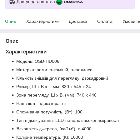
Доступна доставка
Опис
Характеристики
Доставка
Оплата
Умови п
Опис
Характеристики
Модель: OSD-HD006
Матеріал рами: алюміній, пластмаса
Кількість знімків для перегляду: двокадровий
Розмір, Ш х В х Г, мм: 830 х 545 х 24
Зона перегляду, Ш х В, (мм): 740 х 440
Наявність індикатора: ні
Споживана потужність, (Вт): 100
Тип підсвічування: LED-панель високої яскравості
Яскравість джерела, (кд/1м²): ≥ 4000
Колірна температура, (К): 10000