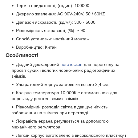
Термін придатності, (годин): 100000
Джерело живлення: AC 90V-240V, 50 / 60HZ
Діапазон яскравості, (кд/м²): 300 - 5000
Рівномірність яскравості, (%): ≥ 90
Спосіб установки: настінний монтаж
Виробництво: Китай
Особливості
Діодний двокадровий
негатоскоп
для перегляду на
просвіт сухих і вологих чорно-білих радіографічних
знімків.
Ультратонкий корпус завтовшки всього 2,4 см.
Колірна температура 10 000К є оптимальною для
перегляду рентгенівських знімків.
Рівномірний розподіл світла підвищує чіткість
зображення на знімках при перегляді.
Яскравість екрана регулюється за допомогою
механічного регулятора.
Легкий корпус виготовлено з високоякісного пластику і