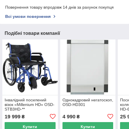
Повернення товару впродовж 14 днів за рахунок покупця
Всі умови повернення
Подібні товари компанії
Інвалідний посилений
Однокадровий негатоскоп,
Поси
візок «Millenium HD» OSD-
OSD-HD301
коля
STB3HD-**
HD-
19 999
4 990
25 
₴
₴
Купити
Купити