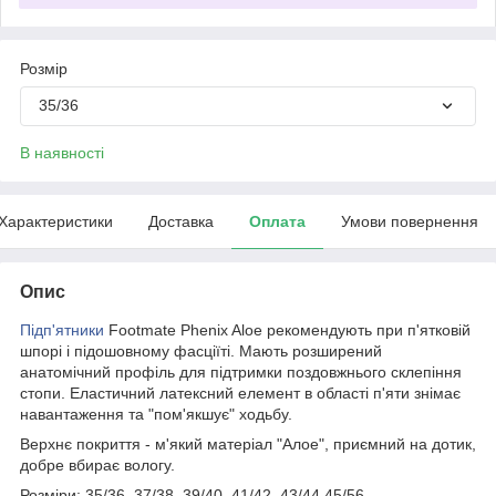
Розмір
35/36
В наявності
Характеристики
Доставка
Оплата
Умови повернення
Опис
Підп'ятники
Footmate Phenix Aloe рекомендують при п'ятковій
шпорі і підошовному фасціїті. Мають розширений
анатомічний профіль для підтримки поздовжнього склепіння
стопи. Еластичний латексний елемент в області п'яти знімає
навантаження та "пом'якшує" ходьбу.
Верхнє покриття - м'який матеріал "Алое", приємний на дотик,
добре вбирає вологу.
Розміри: 35/36, 37/38, 39/40, 41/42, 43/44 45/56