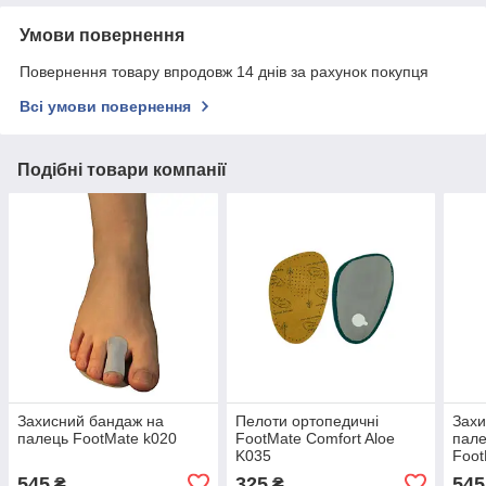
Умови повернення
Повернення товару впродовж 14 днів за рахунок покупця
Всі умови повернення
Подібні товари компанії
Захисний бандаж на
Пелоти ортопедичні
Захи
палець FootMate k020
FootMate Comfort Aloe
пале
K035
Foot
545
325
545
₴
₴