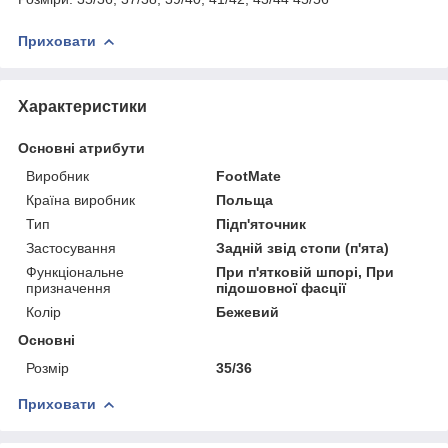
Приховати
Характеристики
Основні атрибути
Виробник
FootMate
Країна виробник
Польща
Тип
Підп'яточник
Застосування
Задній звід стопи (п'ята)
Функціональне
При п'ятковій шпорі, При
призначення
підошовної фасції
Колір
Бежевий
Основні
Розмір
35/36
Приховати