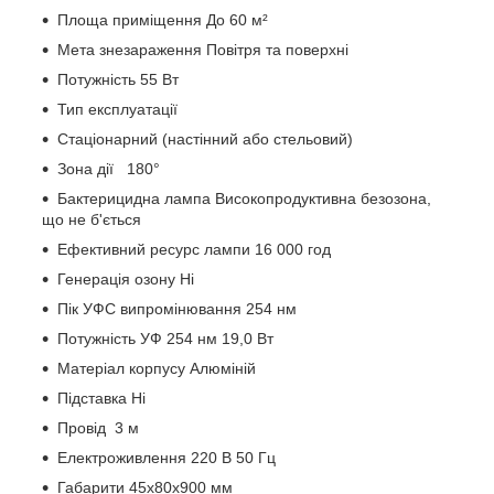
Площа приміщення До 60 м²
Мета знезараження Повітря та поверхні
Потужність 55 Вт
Тип експлуатації
Стаціонарний (настінний або стельовий)
Зона дії 180°
Бактерицидна лампа Високопродуктивна безозона,
що не б'ється
Ефективний ресурс лампи 16 000 год
Генерація озону Ні
Пік УФС випромінювання 254 нм
Потужність УФ 254 нм 19,0 Вт
Матеріал корпусу Алюміній
Підставка Ні
Провід 3 м
Електроживлення 220 В 50 Гц
Габарити 45x80x900 мм