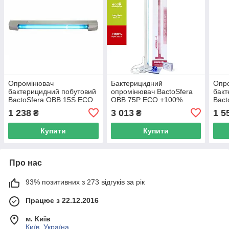
Опромінювач
Бактерицидний
Опр
бактерицидний побутовий
опромінювач BactoSfera
бакт
BactoSfera OBB 15S ECO
OBB 75P ECO +100%
Bact
1 238
3 013
1 5
₴
₴
Купити
Купити
Про нас
93% позитивних з 273 відгуків за рік
Працює з 22.12.2016
м. Київ
Київ, Україна