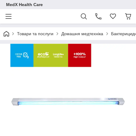
MedX Health Care
Товари та послуги
Домашня медтехніка
Бактерицидн