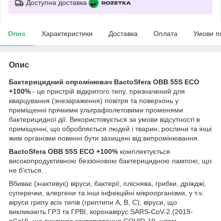
Доступна доставка
Опис
Характеристики
Доставка
Оплата
Умови п
Опис
Бактерицидний опромінювач BactoSfera OBB 55S ECO
+100%
- це пристрій відкритого типу, призначений для
кварцування (знезараження) повітря та поверхонь у
приміщенні прямими ультрафіолетовими променями
бактерицидної дії. Використовується за умови відсутності в
приміщенні, що обробляється людей і тварин, рослини та інші
живі організми повинні бути захищені від випромінювання.
BactoSfera OBB 55S ECO +100%
комплектується
високопродуктивною беззоновою бактерицидною лампою, що
не б'ється.
Вбиває (інактивує) віруси, бактерії, пліснява, грибки, дріжджі,
суперечки, алергени та інші інфекційні мікроорганізми, у т.ч.
віруси грипу всіх типів (гриптипи A, B, C), віруси, що
викликають ГРЗ та ГРВІ, коронавірус SARS-CoV-2 (2019-
nCoV), що викликає захворювання COVID-19, штам