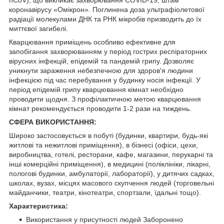
коронавірусу «Омікрон». Поглинена доза ультрафіолетової
радіації молекулами ДНК та РНК мікробів призводить до їх
миттєвої загибелі.
Кварцювання приміщень особливо ефективне для
запобігання захворюванням у період гострих респіраторних
вірусних інфекцій, епідемій та пандемій грипу. Дозволяє
уникнути зараження небезпечною для здоров'я людини
інфекцією під час перебування у будинку носія інфекції. У
період епідемій грипу кварцювання кімнат необхідно
проводити щодня. З профілактичною метою кварцювання
кімнат рекомендується проводити 1-2 рази на тиждень.
СФЕРА ВИКОРИСТАННЯ:
Широко застосовується в побуті (будинки, квартири, будь-які
житлові та нежитлові приміщення), в бізнесі (офіси, цехи,
виробництва, готелі, ресторани, кафе, магазини, перукарні та
інші комерційні приміщення), в медицині (поліклініки, лікарні,
пологові будинки, амбулаторії, лабораторії), у дитячих садках,
школах, вузах, місцях масового скупчення людей (торговельні
майданчики, театри, кінотеатри, спортзали, їдальні тощо).
Характеристика:
Використання у присутності людей Заборонено