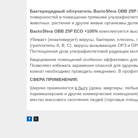
Бактерицидный облучатель BactoSfera OBB 25P
поверхностей в помещении прямыми ультрафиолето
животных, растения и другие живые организмы дол
BactoSfera OBB 25P ECO +100%
комплектуется выс
Убивает (инактивирует) вирусы, бактерии, плесень,
(гриппатипы A, B, C), вирусы вызывающие ОРЗ и О
Поглощенная доза ультрафиолетовой радиации моле
Кварцевание помещений особенно эффективно для 
Позволяет избежать заражения опасной для здоров
комнат необходимо проводить ежедневно. В профила
СФЕРА ПРИМЕНЕНИЯ:
Широко применяется
в быту
(дома, квартиры, любы
парикмахерские и другие коммерческие помещения
местах массового скопления людей (торговые площадк