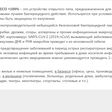
 ECO +100%
– это устройство открытого типа, предназначенное для
выми лучами бактерицидного действия. Используется при услови
жны быть защищены от излучения.
окопроизводительной небьющейся безозоновой бактерицидной ла
 грибки, дрожжи, споры, аллергены и прочие инфекционные микроорг
РВИ, коронавирус SARS-CoV-2 (2019-nCoV) вызывающий заболеван
кулами ДНК и РНК микробов приводит к их мгновенной гибели.
предотвращения заболеваний в период острых респираторных вир
ья человека инфекцией во время пребывания в доме носителя инф
ктических целях кварцевание комнат рекомендуется проводить 1-
е жилые и нежилые помещения),
в бизнесе
(офисы, цеха, производс
),
в медицине
(поликлиники, больницы, родильные дома, амбулатории
и, театры, кинотеатры, спортзалы, столовые и т.п.).