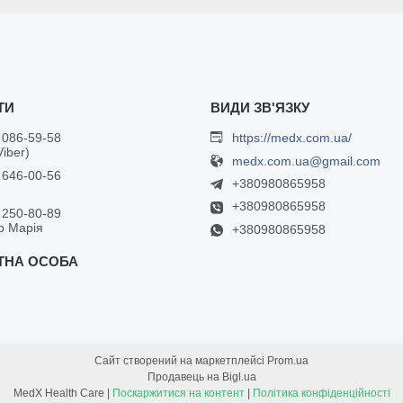
 086-59-58
https://medx.com.ua/
Viber)
medx.com.ua@gmail.com
 646-00-56
+380980865958
+380980865958
 250-80-89
р Марія
+380980865958
Сайт створений на маркетплейсі
Prom.ua
Продавець на Bigl.ua
MedX Health Care |
Поскаржитися на контент
|
Політика конфіденційності