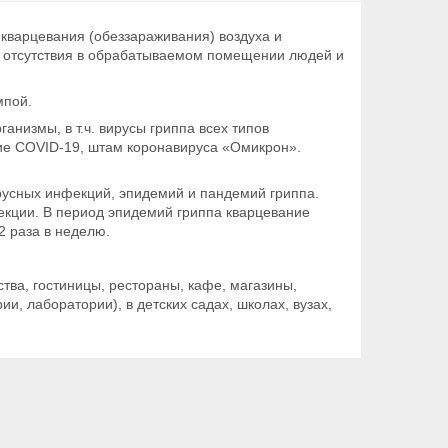
 кварцевания (обеззараживания) воздуха и
и отсутствия в обрабатываемом помещении людей и
мпой.
анизмы, в т.ч. вирусы гриппа всех типов
ие COVID-19, штам коронавируса «Омикрон».
усных инфекций, эпидемий и пандемий гриппа.
екции. В период эпидемий гриппа кварцевание
2 раза в неделю.
тва, гостиницы, рестораны, кафе, магазины,
, лаборатории), в детских садах, школах, вузах,