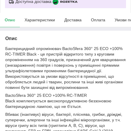
Доступна доставка
Опис
Характеристики
Доставка
Оплата
Умови п
Опис
Бактерицидний опромінювач BactoSfera 360° 25 ECO +100%
RC-TIMER Black - це пристрій відкритого типу з круговим
опроміненням на 360 градусів, призначений для кварцювання
(знезараження) повітря і поверхонь у приміщенні прямими
ультрафіолетовими променями бактерицидної дії.
Використовується за умови відсутності в приміщенні, що
обробляється людей і тварин, рослини та інші живі організми
повинні бути захищені від випромінювання.
BactoSfera 360° 25 ECO +100% RC-TIMER
Black комплектується високопродуктивною беззоновою
бактерицидною лампою, що не б'ється.
Вбиває (інактивує) віруси, бактерії, пліснява, грибки, дріжджі,
суперечки, алергени та інші інфекційні мікроорганізми, у т.ч.
віруси грипу всіх типів (гриптипи A, B, C), віруси, що
викликають ГРЗ та ГРВІ, коронавірус SARS-CoV-2 (2019-