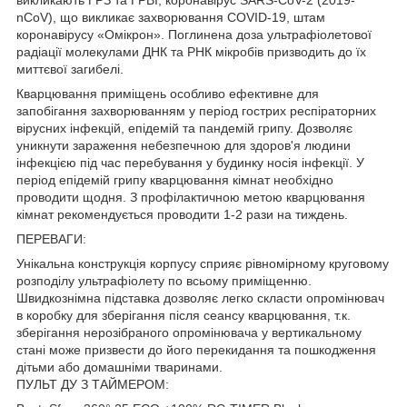
nCoV), що викликає захворювання COVID-19, штам
коронавірусу «Омікрон». Поглинена доза ультрафіолетової
радіації молекулами ДНК та РНК мікробів призводить до їх
миттєвої загибелі.
Кварцювання приміщень особливо ефективне для
запобігання захворюванням у період гострих респіраторних
вірусних інфекцій, епідемій та пандемій грипу. Дозволяє
уникнути зараження небезпечною для здоров'я людини
інфекцією під час перебування у будинку носія інфекції. У
період епідемій грипу кварцювання кімнат необхідно
проводити щодня. З профілактичною метою кварцювання
кімнат рекомендується проводити 1-2 рази на тиждень.
ПЕРЕВАГИ:
Унікальна конструкція корпусу сприяє рівномірному круговому
розподілу ультрафіолету по всьому приміщенню.
Швидкознімна підставка дозволяє легко скласти опромінювач
в коробку для зберігання після сеансу кварцювання, т.к.
зберігання нерозібраного опромінювача у вертикальному
стані може призвести до його перекидання та пошкодження
дітьми або домашніми тваринами.
ПУЛЬТ ДУ З ТАЙМЕРОМ: