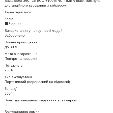
BactoSfera 360° 25 ECO +100% RC-TIMER Black має пульт
дистанційного керування з таймером.
Характеристики:
Колір
⬛ Чорний
Використання у присутності людей
Заборонено
Площа приміщення
До 30 м²
Мета знезараження
Повітря та поверхні
Потужність
25 Вт
Тип експлуатації
Портативний (переносний на підставці)
Зона дії
360°
Пульт дистанційного керування з таймером
Є
Бактерицидна лампа