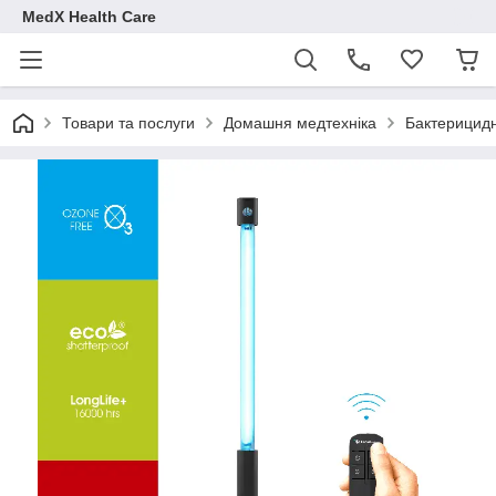
MedX Health Care
Товари та послуги
Домашня медтехніка
Бактерицидн