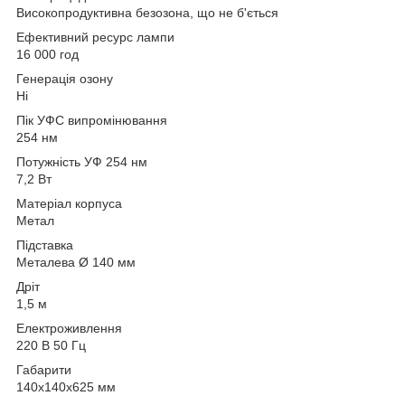
Високопродуктивна безозона, що не б'ється
Ефективний ресурс лампи
16 000 год
Генерація озону
Ні
Пік УФС випромінювання
254 нм
Потужність УФ 254 нм
7,2 Вт
Матеріал корпуса
Метал
Підставка
Металева Ø 140 мм
Дріт
1,5 м
Електроживлення
220 В 50 Гц
Габарити
140x140x625 мм