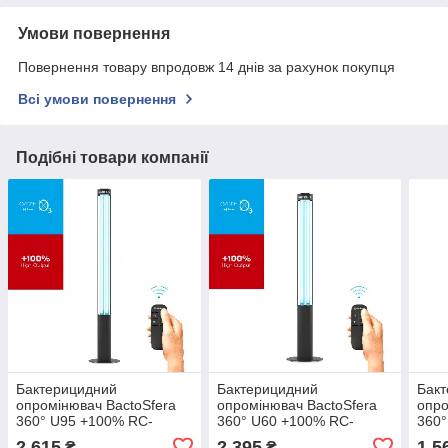
Умови повернення
Повернення товару впродовж 14 днів за рахунок покупця
Всі умови повернення
Подібні товари компанії
Бактерицидний
Бактерицидний
Бак
опромінювач BactoSfera
опромінювач BactoSfera
опро
360° U95 +100% RC-
360° U60 +100% RC-
360
TIMER Black
TIMER Black
Blac
2 615
2 395
1 5
₴
₴