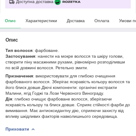
Доступна доставка
Опис
Характеристики
Доставка
Оплата
Умови п
Опис
Тип волосся
: фарбоване.
Застосування
: нанести на мокре волосся та шкіру голови,
створити піну масажними рухами, рівномірно розподіливши
по всій довжині волосся. Ретельно змити.
Призначення
: використовувати для глибоко очищення
фарбованого волосся. Зберігає яскравість кольору волосся та
його блиск довше.Діючі компоненти: органічні екстракти
Малини, ягід Годжі та Лози Червоного Винограду.
Дія
: глибоко очищує фарбоване волосся, зберігаючи
яскравість кольору та блиск довше. Сприяє стійкості фарби до
вимивання. Має антиоксидантну дію, сприяючи захисту від
впливу шкідливих факторів навколишнього середовища.
Приховати