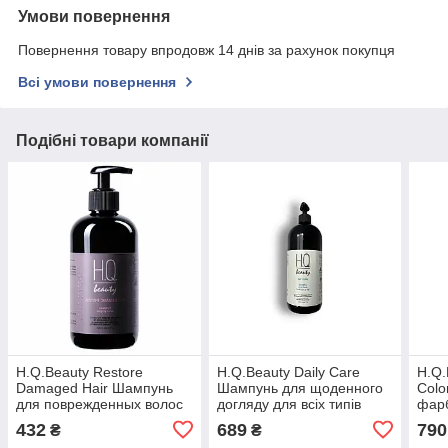
Умови повернення
Повернення товару впродовж 14 днів за рахунок покупця
Всі умови повернення
Подібні товари компанії
H.Q.Beauty Restore
H.Q.Beauty Daily Care
H.Q.
Damaged Hair Шампунь
Шампунь для щоденного
Colo
для поврежденных волос
догляду для всіх типів
фарб
280мл
волосся 950мл
950
432
689
790
₴
₴