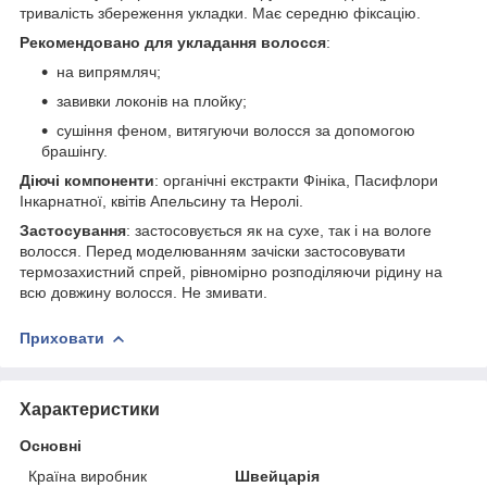
тривалість збереження укладки. Має середню фіксацію.
Рекомендовано для укладання волосся
:
на випрямляч;
завивки локонів на плойку;
сушіння феном, витягуючи волосся за допомогою
брашінгу.
Діючі компоненти
: органічні екстракти Фініка, Пасифлори
Інкарнатної, квітів Апельсину та Неролі.
Застосування
:
застосовується як на сухе, так і на вологе
волосся. Перед моделюванням зачіски застосовувати
термозахистний спрей, рівномірно розподіляючи рідину на
всю довжину волосся. Не змивати.
Приховати
Характеристики
Основні
Країна виробник
Швейцарія