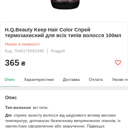
H.Q.Beauty Keep Hair Color Спрей
термозахисний для всіх типів волосся 100мл
Немає в наявності
Код: 7640176592348
Роздріб
365
₴
Опис
Характеристики
Доставка
Оплата
Умови п
Опис
Тип волосся
: всі типи.
Дія
:
сприяє захисту волосся від шкідливого впливу високих
температур, допомагає безпечному випрямленню локонів, їх
хвилястому оформленню або закрученню. Підвищує