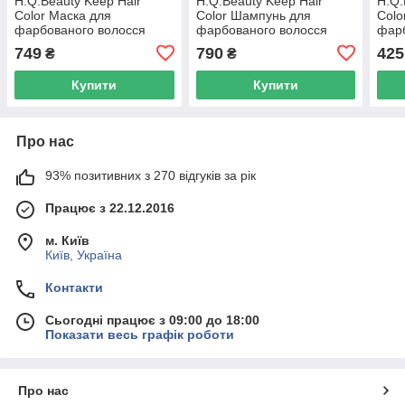
H.Q.Beauty Keep Hair
H.Q.Beauty Keep Hair
H.Q.
Color Маска для
Color Шампунь для
Colo
фарбованого волосся
фарбованого волосся
фарб
500мл
950мл
190
749
790
425
₴
₴
Купити
Купити
Про нас
93% позитивних з 270 відгуків за рік
Працює з 22.12.2016
м. Київ
Київ, Україна
Контакти
Сьогодні працює з 09:00 до 18:00
Показати весь графік роботи
Про нас