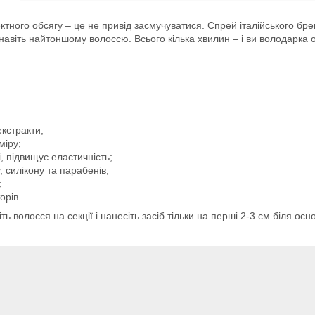
ктного обсягу – це не привід засмучуватися. Спрей італійського бр
навіть найтоншому волоссю. Всього кілька хвилин – і ви володарка о
екстракти;
міру;
, підвищує еластичність;
, силікону та парабенів;
;
орів.
ть волосся на секції і нанесіть засіб тільки на перші 2-3 см біля о