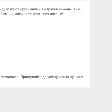
енду Insight з органічними екстрактами женьшеню,
б'ємних, сяючих та розкішних локонів!
снови волосся. Приступайте до укладання та сушіння.