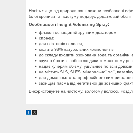
Навіть якщо від природи ваші локони позбавлені ефе
білої кропиви та псиліуму подарує додатковий обсяг 
Особливості Insight Volumizing Spray:
флакон оснащений зручним дозатором
спреєм;
для всіх типів волосся;
містити 98% натуральних компонентів;
до складу входити озонована вода та органічні 
зручно брати із собою завдяки компактному роз
надає кучерям об'єму, ущільнює по всій довжині
не містить SLS, SLES, мінеральної олії, вазеліну
для домашнього та професійного використання
захищає пасма від негативної дії зовнішніх факт
Використовуйте на чистому, вологому волоссі. Розділі