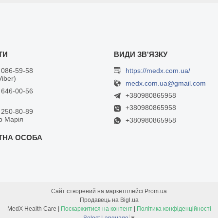
 086-59-58
https://medx.com.ua/
Viber)
medx.com.ua@gmail.com
 646-00-56
+380980865958
+380980865958
 250-80-89
р Марія
+380980865958
Сайт створений на маркетплейсі
Prom.ua
Продавець на Bigl.ua
MedX Health Care |
Поскаржитися на контент
|
Політика конфіденційності
Select Language
▼