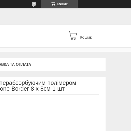
Кошик
Кошик
АВКА ТА ОПЛАТА
суперабсорбуючим полімером
cone Border 8 х 8см 1 шт