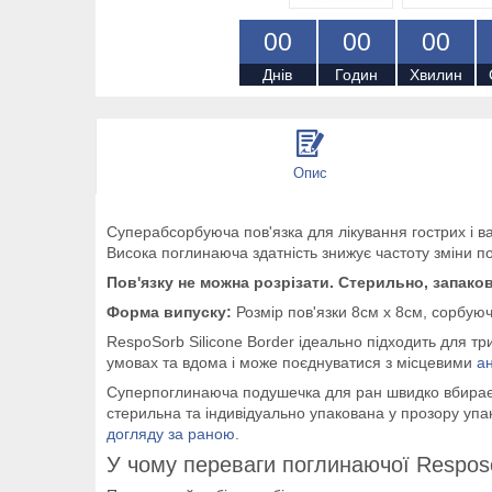
0
0
0
0
0
0
Днів
Годин
Хвилин
Опис
Суперабсорбуюча пов'язка для лікування гострих і 
Висока поглинаюча здатність знижує частоту зміни п
Пов'язку не можна розрізати. Стерильно, запаков
Форма випуску:
Розмір пов'язки 8см х 8см, сорбую
RespoSorb Silicone Border ідеально підходить для тр
умовах та вдома і може поєднуватися з місцевими
а
Суперпоглинаюча подушечка для ран швидко вбирає і 
стерильна та індивідуально упакована у прозору упа
догляду за раною
.
У чому переваги поглинаючої Resposor