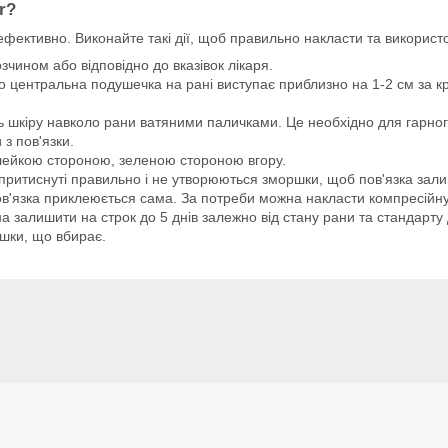
r?
ефективно. Виконайте такі дії, щоб правильно накласти та використо
чином або відповідно до вказівок лікаря.
о центральна подушечка на рані виступає приблизно на 1-2 см за к
ь шкіру навколо рани ватяними паличками. Це необхідно для гарног
 з пов'язки.
 клейкою стороною, зеленою стороною вгору.
ї притиснуті правильно і не утворюються зморшки, щоб пов'язка зали
ов'язка приклеюється сама. За потреби можна накласти компресійну
а залишити на строк до 5 днів залежно від стану рани та стандарту д
шки, що вбирає.