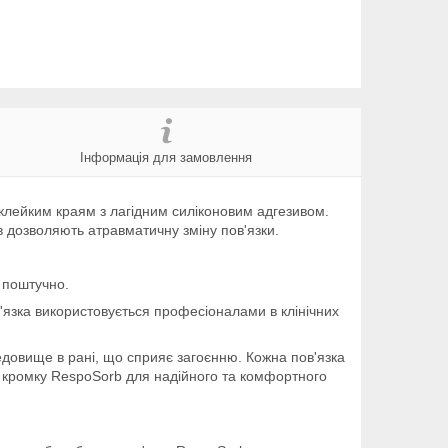
Інформація для замовлення
клейким краям з лагідним силіконовим адгезивом.
в дозволяють атравматичну зміну пов'язки.
 поштучно.
в'язка використовується професіоналами в клінічних
едовище в рані, що сприяє загоєнню. Кожна пов'язка
у кромку RespoSorb для надійного та комфортного