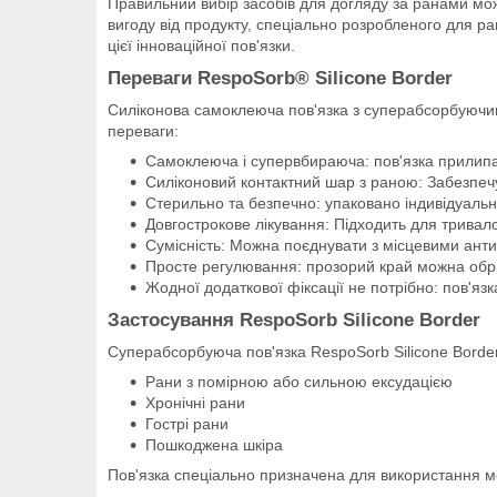
Правильний вибір засобів для догляду за ранами мо
вигоду від продукту, спеціально розробленого для р
цієї інноваційної пов'язки.
Переваги RespoSorb® Silicone Border
Силіконова самоклеюча пов'язка з суперабсорбуючи
переваги:
Самоклеюча і супервбираюча: пов'язка прилипа
Силіконовий контактний шар з раною: Забезпеч
Стерильно та безпечно: упаковано індивідуальн
Довгострокове лікування: Підходить для тривалог
Сумісність: Можна поєднувати з місцевими ант
Просте регулювання: прозорий край можна обріз
Жодної додаткової фіксації не потрібно: пов'язк
Застосування RespoSorb Silicone Border
Суперабсорбуюча пов'язка RespoSorb Silicone Border
Рани з помірною або сильною ексудацією
Хронічні рани
Гострі рани
Пошкоджена шкіра
Пов'язка спеціально призначена для використання ме