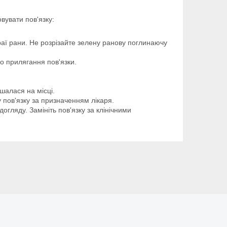
вувати пов'язку:
раї рани. Не розрізайте зелену ранову поглинаючу
о прилягання пов'язки.
шалася на місці.
 пов'язку за призначенням лікаря.
огляду. Замініть пов'язку за клінічними