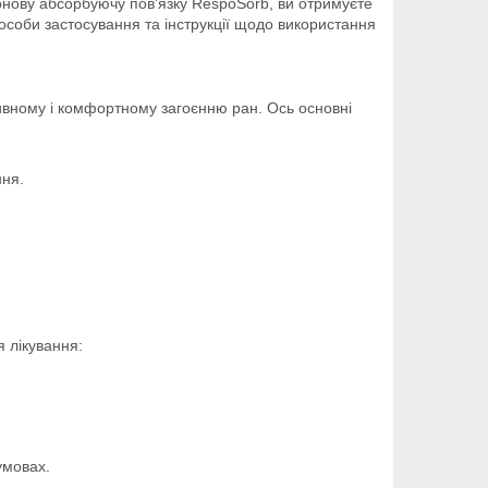
онову абсорбуючу пов'язку RespoSorb, ви отримуєте
пособи застосування та інструкції щодо використання
вному і комфортному загоєнню ран. Ось основні
ння.
 лікування:
умовах.