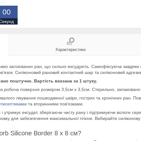
0
0
Секунд
Характеристики
важко загоюваних ран, що сильно ексудують. Самофіксуюча завдяки 
ов'язок. Силіконовий рановий контактний шар та силіконовий адгези
ано поштучно. Вартість вказана за 1 штуку.
ча робоча поверхня розміром 3,5см х 3,5см. Стерильно, запаковано
ивалого лікування пошкодженої шкіри, гострих та хронічних ран. По
нтисептиками
та вторинними пов'язками.
утримує ексудат, зберігаючи чисту рану і підтримуючи вологе сер
ковку для забезпечення максимальної гігієни. Вибирайте силіконов
b Silicone Border 8 x 8 см?