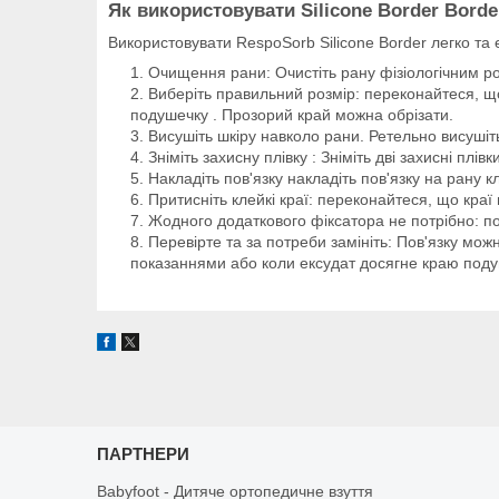
Як використовувати Silicone Border Borde
Використовувати RespoSorb Silicone Border легко та 
Очищення рани: Очистіть рану фізіологічним роз
Виберіть правильний розмір: переконайтеся, щ
подушечку . Прозорий край можна обрізати.
Висушіть шкіру навколо рани. Ретельно висушіт
Зніміть захисну плівку : Зніміть дві захисні плівки
Накладіть пов'язку накладіть пов'язку на рану
Притисніть клейкі краї: переконайтеся, що кра
Жодного додаткового фіксатора не потрібно: п
Перевірте та за потреби замініть: Пов'язку можн
показаннями або коли ексудат досягне краю поду
ПАРТНЕРИ
Babyfoot - Дитяче ортопедичне взуття