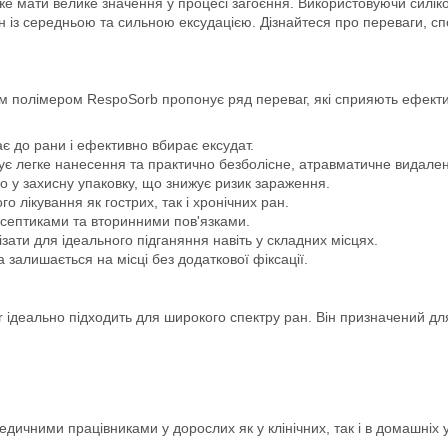
же мати велике значення у процесі загоєння. Використовуючи силік
ан із середньою та сильною ексудацією. Дізнайтеся про переваги, с
м полімером RespoSorb пропонує ряд переваг, які сприяють ефекти
є до рани і ефективно вбирає ексудат.
ує легке нанесення та практично безболісне, атравматичне видале
о у захисну упаковку, що знижує ризик зараження.
о лікування як гострих, так і хронічних ран.
исептиками та вторинними пов'язками.
ати для ідеального підганяння навіть у складних місцях.
а залишається на місці без додаткової фіксації.
 ідеально підходить для широкого спектру ран. Він призначений для
дичними працівниками у дорослих як у клінічних, так і в домашніх 