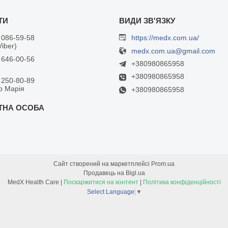
 086-59-58
https://medx.com.ua/
Viber)
medx.com.ua@gmail.com
 646-00-56
+380980865958
+380980865958
 250-80-89
р Марія
+380980865958
Сайт створений на маркетплейсі
Prom.ua
Продавець на Bigl.ua
MedX Health Care |
Поскаржитися на контент
|
Політика конфіденційності
Select Language
▼