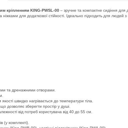
нним кріпленням KING-PWSL-00
– зручне та компактне сидіння для 
 ніжками для додаткової стійкості. Ідеально підходить для людей 
ками та дренажними отворами.
м.
м якості швидко нагрівається до температури тіла.
що дозволяє зберегти простір у душі.
лежності від потреб користувача від 40 до 55 см.
в (у комплекті).
инки (King-PWB-00), настінні підлокітники (King-PWA-00).