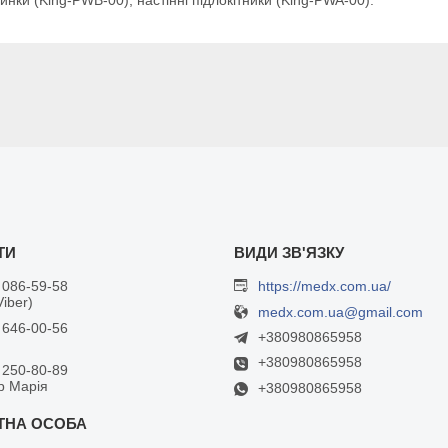
 086-59-58
https://medx.com.ua/
Viber)
medx.com.ua@gmail.com
 646-00-56
+380980865958
+380980865958
 250-80-89
р Марія
+380980865958