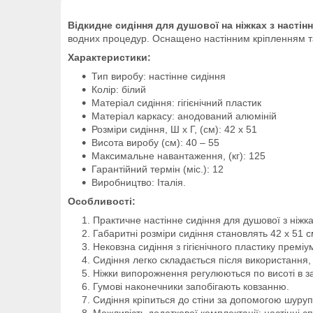
Відкидне сидіння для душової на ніжках з насті
водних процедур. Оснащено настінним кріпленням та
Характеристики:
Тип виробу: настінне сидіння
Колір: білий
Матеріал сидіння: гігієнічний пластик
Матеріал каркасу: анодований алюміній
Розміри сидіння, Ш х Г, (см): 42 х 51
Висота виробу (см): 40 – 55
Максимальне навантаження, (кг): 125
Гарантійний термін (міс.): 12
Виробництво: Італія.
Особливості:
Практичне настінне сидіння для душової з ніж
Габаритні розміри сидіння становлять 42 х 51 с
Нековзна сидіння з гігієнічного пластику преміу
Сидіння легко складається після використання, 
Ніжки випорожнення регулюються по висоті в за
Гумові наконечники запобігають ковзанню.
Сидіння кріпиться до стіни за допомогою шурупі
Можливість додаткової комплектації: настінні сп