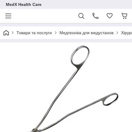
MedX Health Care
Товари та послуги
Медтехніка для медустанов
Хірур