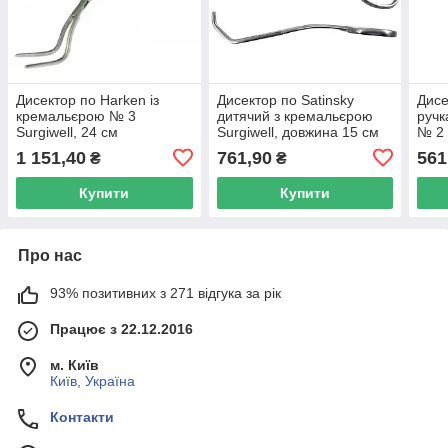
Дисектор по Harken із
Дисектор по Satinsky
Дисе
кремальєрою № 3
дитячий з кремальєрою
ручк
Surgiwell, 24 см
Surgiwell, довжина 15 см
№ 2 
довж
1 151,40
761,90
561
₴
₴
Купити
Купити
Про нас
93% позитивних з 271 відгука за рік
Працює з 22.12.2016
м. Київ
Київ, Україна
Контакти