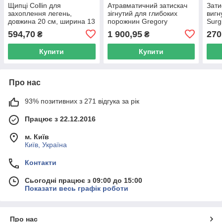
Щипці Collin для
Атравматичний затискач
Зати
захоплення легень,
зігнутий для глибоких
вигн
довжина 20 см, ширина 13
порожнин Gregory
Surg
мм
Surgiwell, довжина 14 см
робо
594,70
1 900,95
270
₴
₴
Купити
Купити
Про нас
93% позитивних з 271 відгука за рік
Працює з 22.12.2016
м. Київ
Київ, Україна
Контакти
Сьогодні працює з 09:00 до 15:00
Показати весь графік роботи
Про нас