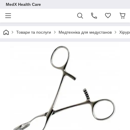
MedX Health Care
Товари та послуги
Медтехніка для медустанов
Хірур