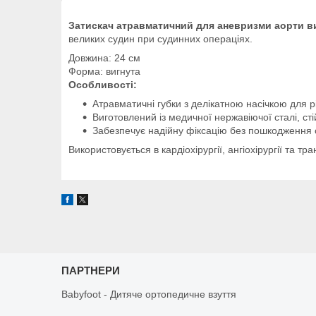
Затискач атравматичний для аневризми аорти в
великих судин при судинних операціях.
Довжина: 24 см
Форма: вигнута
Особливості:
Атравматичні губки з делікатною насічкою для р
Виготовлений із медичної нержавіючої сталі, стій
Забезпечує надійну фіксацію без пошкодження с
Використовується в кардіохірургії, ангіохірургії та т
ПАРТНЕРИ
Babyfoot - Дитяче ортопедичне взуття