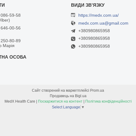
 086-59-58
https://medx.com.ua/
Viber)
medx.com.ua@gmail.com
 646-00-56
+380980865958
+380980865958
 250-80-89
р Марія
+380980865958
Сайт створений на маркетплейсі
Prom.ua
Продавець на Bigl.ua
MedX Health Care |
Поскаржитися на контент
|
Політика конфіденційності
Select Language
▼