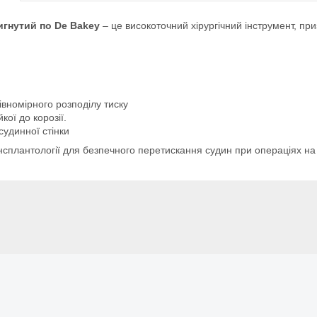
игнутий по De Bakey
– це високоточний хірургічний інструмент, п
івномірного розподілу тиску
кої до корозії.
удинної стінки
рансплантології для безпечного перетискання судин при операціях на 