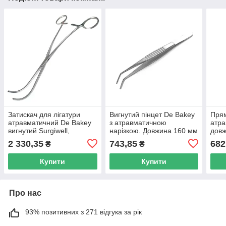
Затискач для лігатури
Вигнутий пінцет De Bakey
Прям
атравматичний De Bakey
з атравматичною
атра
вигнутий Surgiwell,
нарізкою. Довжина 160 мм
дов
довжина 24 см, робоча
2 330,35
743,85
682
₴
₴
частина 80 мм
Купити
Купити
Про нас
93% позитивних з 271 відгука за рік