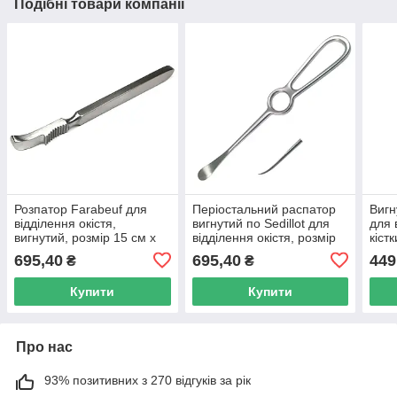
Подібні товари компанії
Розпатор Farabeuf для
Періостальний распатор
Вигн
відділення окістя,
вигнутий по Sedillot для
для 
вигнутий, розмір 15 см х
відділення окістя, розмір
кіст
13 мм.
21 см х 13,5 мм.
мм
695,40
695,40
449
₴
₴
Купити
Купити
Про нас
93% позитивних з 270 відгуків за рік