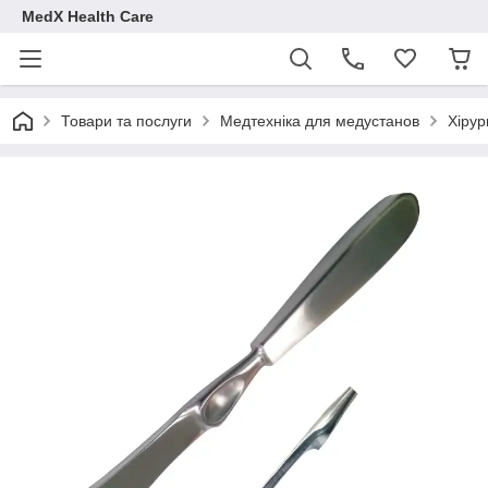
MedX Health Care
Товари та послуги
Медтехніка для медустанов
Хірур