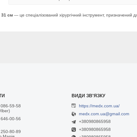
 31 см
— це спеціалізований хірургічний інструмент, призначений д
 086-59-58
https://medx.com.ua/
Viber)
medx.com.ua@gmail.com
 646-00-56
+380980865958
+380980865958
 250-80-89
р Марія
+380980865958