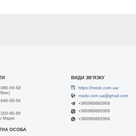
 086-59-58
https://medx.com.ua/
Viber)
medx.com.ua@gmail.com
 646-00-56
+380980865958
+380980865958
 250-80-89
р Марія
+380980865958