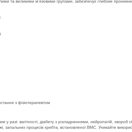
алими та великими м’язовими групами, забезпечує глибоке проникне
к
і
истання з фізіотерапевтом
м у разі: вагітності, діабету з ускладненнями, нейропатій, хвороб с
грижі, запальних процесів хребта, встановленої ВМС. Уникайте вик