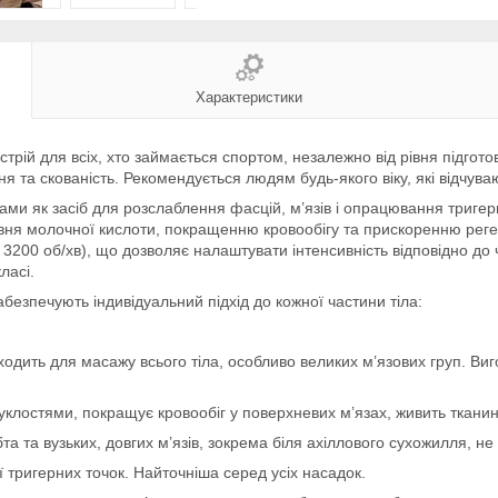
Характеристики
рій для всіх, хто займається спортом, незалежно від рівня підгот
ня та скованість. Рекомендується людям будь-якого віку, які відчув
ами як засіб для розслаблення фасцій, м’язів і опрацювання триге
вня молочної кислоти, покращенню кровообігу та прискоренню регене
3200 об/хв), що дозволяє налаштувати інтенсивність відповідно до 
ласі.
абезпечують індивідуальний підхід до кожної частини тіла:
одить для масажу всього тіла, особливо великих м’язових груп. Виго
уклостями, покращує кровообіг у поверхневих м’язах, живить тканин
а та вузьких, довгих м’язів, зокрема біля ахіллового сухожилля, н
 тригерних точок. Найточніша серед усіх насадок.