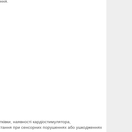
ння.
ітківки, наявності кардіостимулятора,
ористання при сенсорних порушеннях або ушкодженнях