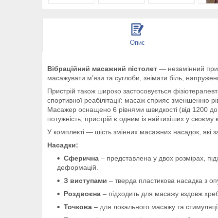
Опис
Вібраційний масажний пістолет
— незамінний прист
масажувати м’язи та суглоби, знімати біль, напружен
Пристрій також широко застосовується фізіотерапевт
спортивної реабілітації: масаж сприяє зменшенню рі
Масажер оснащено 6 рівнями швидкості (від 1200 до 
потужність, пристрій є одним із найтихіших у своєму к
У комплекті — шість змінних масажних насадок, які з
Насадки:
Сферична
– представлена у двох розмірах, підх
деформацій.
З виступами
– тверда пластикова насадка з оп
Роздвоєна
– підходить для масажу вздовж хребт
Точкова
– для локального масажу та стимуляції