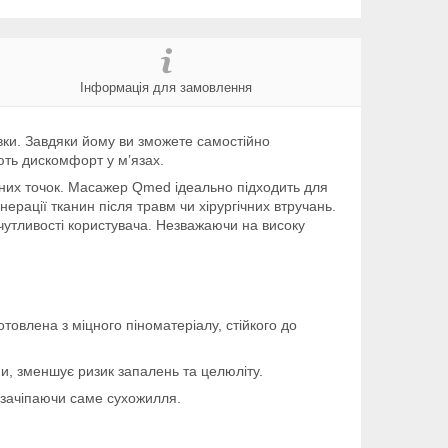
Інформація для замовлення
овки. Завдяки йому ви зможете самостійно
ають дискомфорт у м’язах.
рних точок. Масажер Qmed ідеально підходить для
рації тканин після травм чи хірургічних втручань.
чутливості користувача. Незважаючи на високу
товлена з міцного піноматеріалу, стійкого до
и, зменшує ризик запалень та целюліту.
е зачіпаючи саме сухожилля.