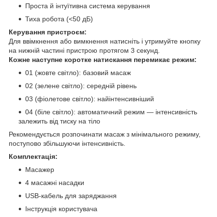
Проста й інтуїтивна система керування
Тиха робота (<50 дБ)
Керування пристроєм:
Для ввімкнення або вимкнення натисніть і утримуйте кнопку
на нижній частині пристрою протягом 3 секунд.
Кожне наступне коротке натискання перемикає режим:
01 (жовте світло): базовий масаж
02 (зелене світло): середній рівень
03 (фіолетове світло): найінтенсивніший
04 (біле світло): автоматичний режим — інтенсивність
залежить від тиску на тіло
Рекомендується розпочинати масаж з мінімального режиму,
поступово збільшуючи інтенсивність.
Комплектація:
Масажер
4 масажні насадки
USB-кабель для заряджання
Інструкція користувача