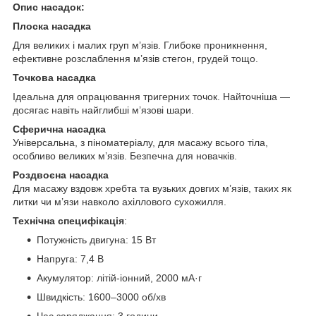
Опис насадок:
Плоска насадка
Для великих і малих груп м’язів. Глибоке проникнення,
ефективне розслаблення м’язів стегон, грудей тощо.
Точкова насадка
Ідеальна для опрацювання тригерних точок. Найточніша —
досягає навіть найглибші м’язові шари.
Сферична насадка
Універсальна, з піноматеріалу, для масажу всього тіла,
особливо великих м’язів. Безпечна для новачків.
Роздвоєна насадка
Для масажу вздовж хребта та вузьких довгих м’язів, таких як
литки чи м’язи навколо ахіллового сухожилля.
Технічна специфікація
:
Потужність двигуна: 15 Вт
Напруга: 7,4 В
Акумулятор: літій-іонний, 2000 мА·г
Швидкість: 1600–3000 об/хв
Час заряджання: 3 години