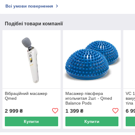
Всі умови повернення
Подібні товари компанії
Вібраційний масажер
Масажер півсфера
VC 1
Qmed
игольчитая 2шт. - Qmed
ваку
Balance Pods
тіла
2 999
1 399
6 9
₴
₴
Купити
Купити