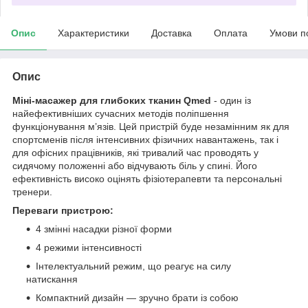
Опис
Характеристики
Доставка
Оплата
Умови п
Опис
Міні-масажер для глибоких тканин Qmed
- один із
найефективніших сучасних методів поліпшення
функціонування м’язів. Цей пристрій буде незамінним як для
спортсменів після інтенсивних фізичних навантажень, так і
для офісних працівників, які тривалий час проводять у
сидячому положенні або відчувають біль у спині. Його
ефективність високо оцінять фізіотерапевти та персональні
тренери.
Переваги пристрою:
4 змінні насадки різної форми
4 режими інтенсивності
Інтелектуальний режим, що реагує на силу
натискання
Компактний дизайн — зручно брати із собою