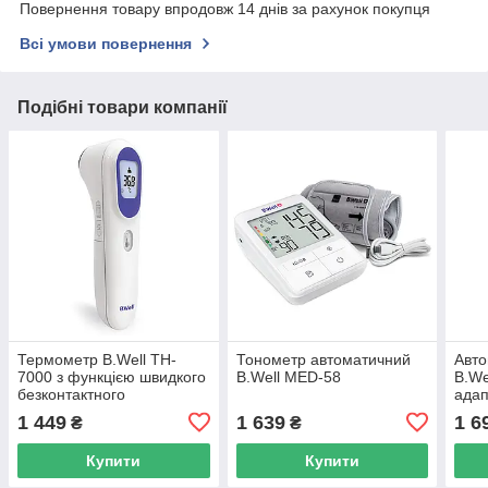
Повернення товару впродовж 14 днів за рахунок покупця
Всі умови повернення
Подібні товари компанії
Термометр B.Well TH-
Тонометр автоматичний
Авто
7000 з функцією швидкого
B.Well MED-58
B.We
безконтактного
ада
вимірювання
1 449
1 639
1 6
₴
₴
Купити
Купити