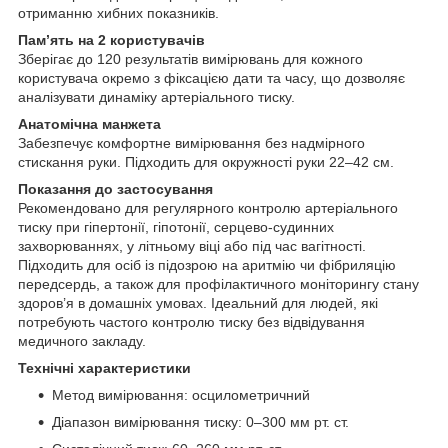
отриманню хибних показників.
Пам’ять на 2 користувачів
Зберігає до 120 результатів вимірювань для кожного
користувача окремо з фіксацією дати та часу, що дозволяє
аналізувати динаміку артеріального тиску.
Анатомічна манжета
Забезпечує комфортне вимірювання без надмірного
стискання руки. Підходить для окружності руки 22–42 см.
Показання до застосування
Рекомендовано для регулярного контролю артеріального
тиску при гіпертонії, гіпотонії, серцево-судинних
захворюваннях, у літньому віці або під час вагітності.
Підходить для осіб із підозрою на аритмію чи фібриляцію
передсердь, а також для профілактичного моніторингу стану
здоров’я в домашніх умовах. Ідеальний для людей, які
потребують частого контролю тиску без відвідування
медичного закладу.
Технічні характеристики
Метод вимірювання: осцилометричний
Діапазон вимірювання тиску: 0–300 мм рт. ст.