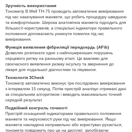
Зручність використання
Тонометр B.Well TH-75 проводить автоматичне вимірювання
під час накачування манжети, що робить процедуру швидшою
та комфортнішою. Широка анатомічна манжета підходить для
більшості користувачів, а спеціальні індикатори правильного
положення допомагають уникнути помилок під час
вимірювання.
Функція виявлення фібриляції передсердь (AFib)
Дозволяє розпізнати одне з найпоширеніших порушень
серцевого ритму на ранньому етапі. Це важливо для
своєчасного виявлення ризику інсульту та звернення до
лікаря для подальшої діагностики та лікування.
Технологія 3Check
Тонометр автоматично виконує три послідовних вимірювання
з інтервалом 15 секунд. Потім пристрій аналізує отримані дані
за спеціальним алгоритмом і виводить максимально точний
середній результат.
Подвійний контроль точності
Пристрій оснащений індикаторами правильного положення
манжети та нерухомості руки під час вимірювання. Якщо
манжета накладена неправильно або користувач рухається,
тонометр повідомить про це на дисплеї, запобігаючи