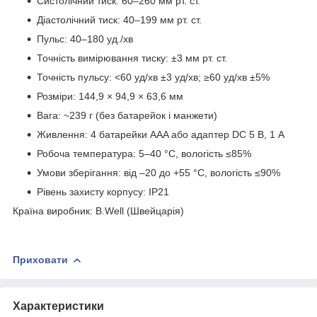
Систолічний тиск: 60–260 мм рт. ст.
Діастолічний тиск: 40–199 мм рт. ст.
Пульс: 40–180 уд./хв
Точність вимірювання тиску: ±3 мм рт. ст.
Точність пульсу: <60 уд/хв ±3 уд/хв; ≥60 уд/хв ±5%
Розміри: 144,9 × 94,9 × 63,6 мм
Вага: ~239 г (без батарейок і манжети)
Живлення: 4 батарейки AAA або адаптер DC 5 В, 1 А
Робоча температура: 5–40 °C, вологість ≤85%
Умови зберігання: від –20 до +55 °C, вологість ≤90%
Рівень захисту корпусу: IP21
Країна виробник: B.Well (Швейцарія)
Приховати
Характеристики