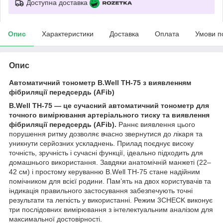
Доступна доставка
Опис
Характеристики
Доставка
Оплата
Умови п
Опис
Автоматичний тонометр B.Well TH-75 з виявленням
фібриляції передсердь (AFib)
B.Well TH-75 — це сучасний автоматичний тонометр для
точного вимірювання артеріального тиску та виявлення
фібриляції передсердь (AFib).
Раннє виявлення цього
порушення ритму дозволяє вчасно звернутися до лікаря та
уникнути серйозних ускладнень. Прилад поєднує високу
точність, зручність і сучасні функції, ідеально підходить для
домашнього використання. Завдяки анатомічній манжеті (22–
42 см) і простому керуванню B.Well TH-75 стане надійним
помічником для всієї родини. Пам’ять на двох користувачів та
індикація правильного застосування забезпечують точні
результати та легкість у використанні. Режим 3CHECK виконує
три послідовних вимірювання з інтелектуальним аналізом для
максимальної достовірності.