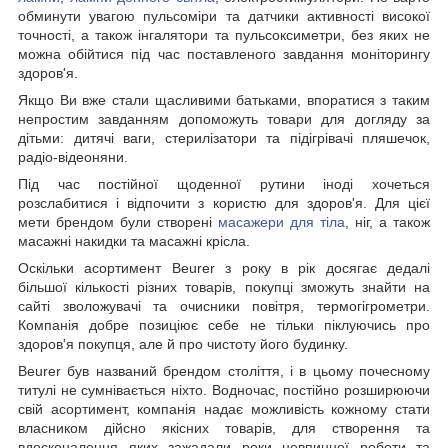
обминути увагою пульсоміри та датчики активності високої
точності, а також інгалятори та пульсоксиметри, без яких не
можна обійтися під час поставленого завдання моніторингу
здоров'я.
Якщо Ви вже стали щасливими батьками, впоратися з таким
непростим завданням допоможуть товари для догляду за
дітьми: дитячі ваги, стерилізатори та підігрівачі пляшечок,
радіо-відеоняни.
Під час постійної щоденної рутини іноді хочеться
розслабитися і відпочити з користю для здоров'я. Для цієї
мети брендом були створені
масажери для тіла
, ніг, а також
масажні накидки та масажні крісла.
Оскільки асортимент Beurer з року в рік досягає дедалі
більшої кількості різних товарів, покупці зможуть знайти на
сайті зволожувачі та очисники повітря, термогігрометри.
Компанія добре позиціює себе не тільки піклуючись про
здоров'я покупця, але й про чистоту його будинку.
Beurer був названий брендом століття, і в цьому почесному
титулі не сумнівається ніхто. Водночас, постійно розширюючи
свій асортимент, компанія надає можливість кожному стати
власником дійсно якісних товарів, для створення та
вдосконалення яких зажадали роки невпинної роботи та