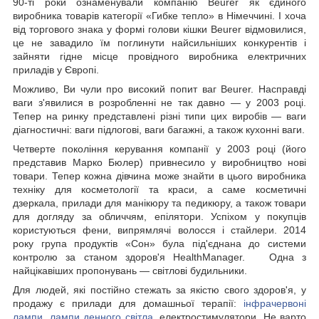
90-ті роки ознаменували компанію Beurer як єдиного
виробника товарів категорії «Гибке тепло» в Німеччині. І хоча
від торгового знака у формі голови кішки Beurer відмовилися,
це не завадило їм поглинути найсильніших конкурентів і
зайняти гідне місце провідного виробника електричних
приладів у Європі.
Можливо, Ви чули про високий попит ваг Beurer. Насправді
ваги з'явилися в розробленні не так давно — у 2003 році.
Тепер на ринку представлені різні типи цих виробів — ваги
діагностичні: ваги підлогові, ваги багажні, а також кухонні ваги.
Четверте покоління керування компанії у 2003 році (його
представив Марко Бюлер) привнесило у виробництво нові
товари. Тепер кожна дівчина може знайти в цього виробника
техніку для косметології та краси, а саме косметичні
дзеркала, прилади для манікюру та педикюру, а також товари
для догляду за обличчям, епілятори. Успіхом у покупців
користуються фени, випрямлячі волосся і стайлери. 2014
року група продуктів «Сон» була під'єднана до системи
контролю за станом здоров'я HealthManager. Одна з
найцікавіших пропонувань — світлові будильники.
Для людей, які постійно стежать за якістю свого здоров'я, у
продажу є прилади для домашньої терапії:
інфрачервоні
лампи
,
лампи денного світла
, електростимулятори. Не варто