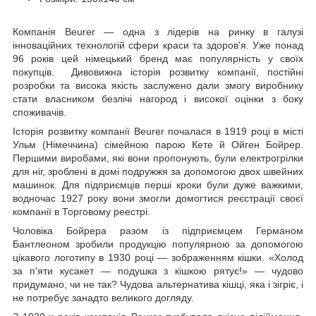
Компанія Beurer — одна з лідерів на ринку в галузі
інноваційних технологій сфери краси та здоров'я. Уже понад
96 років цей німецький бренд має популярність у своїх
покупців. Дивовижна історія розвитку компанії, постійні
розробки та висока якість заслужено дали змогу виробнику
стати власником безлічі нагород і високої оцінки з боку
споживачів.
Історія розвитку компанії Beurer почалася в 1919 році в місті
Ульм (Німеччина) сімейною парою Кете й Ойген Бойрер.
Першими виробами, які вони пропонують, були електрогрілки
для ніг, зроблені в домі подружжя за допомогою двох швейних
машинок. Для підприємців перші кроки були дуже важкими,
водночас 1927 року вони змогли домогтися реєстрації своєї
компанії в Торговому реестрі.
Чоловіка Бойрера разом із підприємцем Германом
Бантлеоном зробили продукцію популярною за допомогою
цікавого логотипу в 1930 році — зображенням кішки. «Холод
за п'яти кусакет — подушка з кішкою рятує!» — чудово
придумано, чи не так? Чудова альтернатива кішці, яка і зігріє, і
не потребує занадто великого догляду.