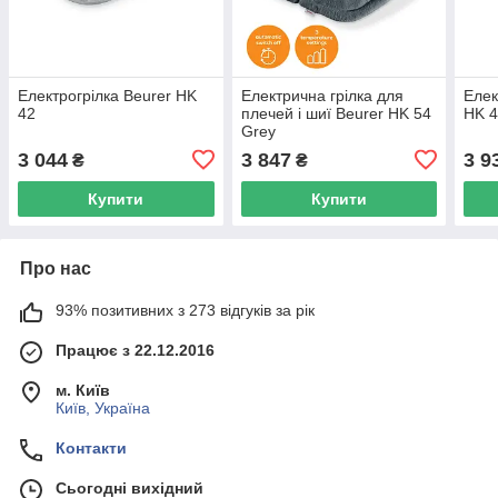
Електрогрілка Beurer HK
Електрична грілка для
Елек
42
плечей і шиї Beurer HK 54
HK 4
Grey
3 044
3 847
3 9
₴
₴
Купити
Купити
Про нас
93% позитивних з 273 відгуків за рік
Працює з 22.12.2016
м. Київ
Київ, Україна
Контакти
Сьогодні вихідний