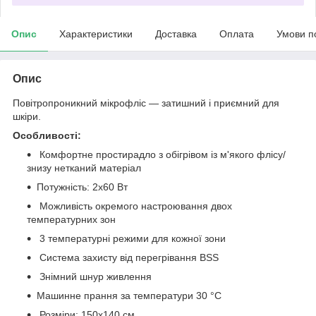
Опис
Характеристики
Доставка
Оплата
Умови п
Опис
Повітропроникний мікрофліс — затишний і приємний для
шкіри.
Особливості:
Комфортне простирадло з обігрівом із м'якого флісу/
знизу нетканий матеріал
Потужність: 2х60 Вт
Можливість окремого настроювання двох
температурних зон
3 температурні режими для кожної зони
Система захисту від перегрівання BSS
Знімний шнур живлення
Машинне прання за температури 30 °C
Розміри: 150x140 см