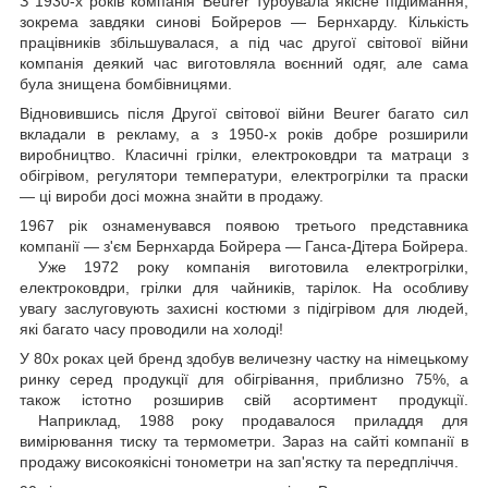
З 1930-х років компанія Beurer турбувала якісне підіймання,
зокрема завдяки синові Бойреров — Бернхарду. Кількість
працівників збільшувалася, а під час другої світової війни
компанія деякий час виготовляла воєнний одяг, але сама
була знищена бомбівницями.
Відновившись після Другої світової війни Beurer багато сил
вкладали в рекламу, а з 1950-х років добре розширили
виробництво. Класичні грілки, електроковдри та матраци з
обігрівом, регулятори температури, електрогрілки та праски
— ці вироби досі можна знайти в продажу.
1967 рік ознаменувався появою третього представника
компанії — з'єм Бернхарда Бойрера — Ганса-Дітера Бойрера.
Уже 1972 року компанія виготовила електрогрілки,
електроковдри, грілки для чайників, тарілок. На особливу
увагу заслуговують захисні костюми з підігрівом для людей,
які багато часу проводили на холоді!
У 80х роках цей бренд здобув величезну частку на німецькому
ринку серед продукції для обігрівання, приблизно 75%, а
також істотно розширив свій асортимент продукції.
Наприклад, 1988 року продавалося приладдя для
вимірювання тиску та термометри. Зараз на сайті компанії в
продажу високоякісні тонометри на зап'ястку та передпліччя.