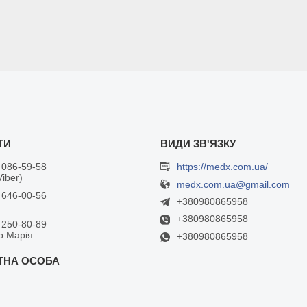
 086-59-58
https://medx.com.ua/
Viber)
medx.com.ua@gmail.com
 646-00-56
+380980865958
+380980865958
 250-80-89
р Марія
+380980865958