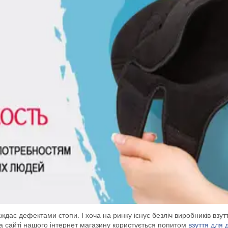
ає дефектами стопи. І хоча на ринку існує безліч виробників взуття 
а сайті нашого інтернет магазину користується попитом
взуття для 