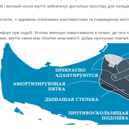
й і високий носок взуття забезпечує достатньо простору для пальців
екстилю, з чудовими гігієнічними властивостями та покращеною якіс
мфорт при ходьбі. Устілка зменшує навантаження в точках, де тиск
ки, взуття також має гігієнічні властивості: добре пропускає повітр