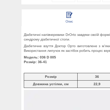
Опис
Діабетичні напівчеревики DrOrto завдяки своїй форм
синдрому діабетичної стопи.
Діабетичне взуття Доктор Орто виготовлене з м'яких
Використання липучок як застібок робить процес взу
Модель: 036 D 005
Розмір: 36-41
Розмір
36
Довжина устілки, см
22,9