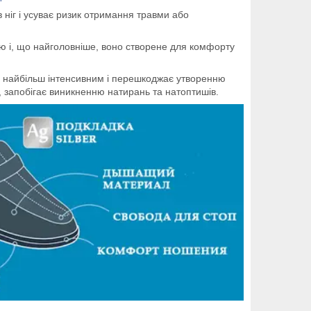
 ніг і усуває ризик отримання травми або
тю і, що найголовніше, воно створене для комфорту
 є найбільш інтенсивним і перешкоджає утворенню
я, запобігає виникненню натирань та натоптишів.