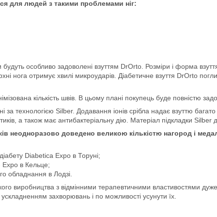
ся для людей з такими проблемами ніг:
будуть особливо задоволені взуттям DrOrto. Розміри і форма взутт
ерхні нога отримує хвилі микроударів. Діабетичне взуття DrOrto погл
мізована кількість швів. В цьому плані покупець буде повністю зад
ні за технологією Silber. Додавання іонів срібла надає взуттю бага
иків, а також має антибактеріальну дію. Матеріал підкладки Silber
ків неодноразово доведено великою кількістю нагород і медал
іабету Diabetica Expo в Торуні;
 Expo в Кельце;
ого обладнання в Лодзі.
ького виробництва з відмінними терапевтичними властивостями ду
и ускладненням захворювань і по можливості усунути їх.