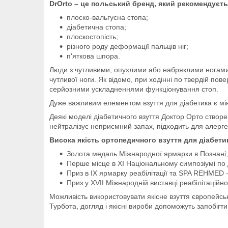
DrOrto – це польський бренд, який рекомендуєть
плоско-вальгусна стопа;
діабетична стопа;
плоскостопість;
різного роду деформації пальців ніг;
п'яткова шпора.
Люди з чутливими, опухлими або набряклими ногами 
чутливої ноги. Як відомо, при ходінні по твердій пов
серйозними ускладненнями функціонування стоп.
Дуже важливим елементом взуття для діабетика є міні
Деякі моделі діабетичного взуття Доктор Орто створе
нейтралізує неприємний запах, підходить для алергет
Висока якість ортопедичного взуття для діабети
Золота медаль Міжнародної ярмарки в Познані;
Перше місце в XI Національному симпозіумі по д
Приз в IX ярмарку реабілітації та SPA REHMED -
Приз у XVII Міжнародній виставці реабілітаційн
Можливість використовувати якісне взуття європейс
Турбота, догляд і якісні вироби допоможуть запобігт