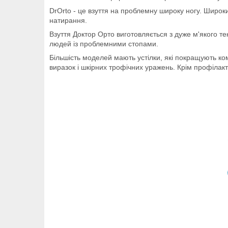
DrOrto - це взуття на проблемну широку ногу. Широки
натирання.
Взуття Доктор Орто виготовляється з дуже м'якого т
людей із проблемними стопами.
Більшість моделей мають устілки, які покращують ко
виразок і шкірних трофічних уражень. Крім профілакти