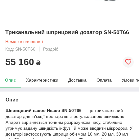
Триканальний шприцовий дозатор SN-50T66
Немає в наявності
Код: SN-50T66
Роздріб
55 160
₴
Опис
Характеристики
Доставка
Оплата
Умови п
Опис
Шприцевий насос Heaco SN-50T66
— це триканальний
дозатор для ін'єкції препаратів із регульованою швидкістю.
Апарат вирізняється точним розрахунком часу, стабільно
утримує задану швидкість інфузії й може вводити мікродози. У
дозаторі застосовують шприци об'ємом 10 мл, 20 мл, 30 мл