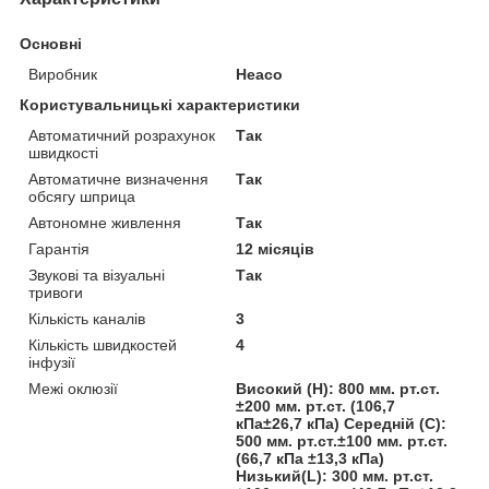
Основні
Виробник
Heaco
Користувальницькі характеристики
Автоматичний розрахунок
Так
швидкості
Автоматичне визначення
Так
обсягу шприца
Автономне живлення
Так
Гарантія
12 місяців
Звукові та візуальні
Так
тривоги
Кількість каналів
3
Кількість швидкостей
4
інфузії
Межі оклюзії
Високий (H): 800 мм. рт.ст.
±200 мм. рт.ст. (106,7
кПа±26,7 кПа) Середній (C):
500 мм. рт.ст.±100 мм. рт.ст.
(66,7 кПа ±13,3 кПа)
Низький(L): 300 мм. рт.ст.