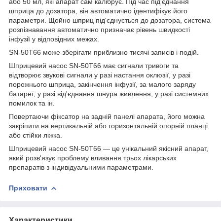
або 50 мл, які апарат сам калібрує. Під час під'єднання
шприца до дозатора, він автоматично ідентифікує його
параметри. Щойно шприц під'єднується до дозатора, система
розпізнавання автоматично призначає рівень швидкості
інфузії у відповідних межах.
SN-50T66 може зберігати приблизно тисячі записів і подій.
Шприцевий насос SN-50T66 має сигнали тривоги та
відтворює звукові сигнали у разі настання оклюзії, у разі
порожнього шприца, закінчення інфузії, за малого заряду
батареї, у разі від'єднання шнура живлення, у разі системних
помилок та ін.
Повертаючи фіксатор на задній панелі апарата, його можна
закріпити на вертикальній або горизонтальній опорній планці
або стійки ліжка.
Шприцевий насос SN-50T66 — це унікальний якісний апарат,
який розв'язує проблему вливання трьох лікарських
препаратів з індивідуальними параметрами.
Приховати
Характеристики