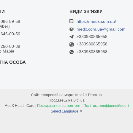
 086-59-58
https://medx.com.ua/
Viber)
medx.com.ua@gmail.com
 646-00-56
+380980865958
+380980865958
 250-80-89
р Марія
+380980865958
Сайт створений на маркетплейсі
Prom.ua
Продавець на Bigl.ua
MedX Health Care |
Поскаржитися на контент
|
Політика конфіденційності
Select Language
▼