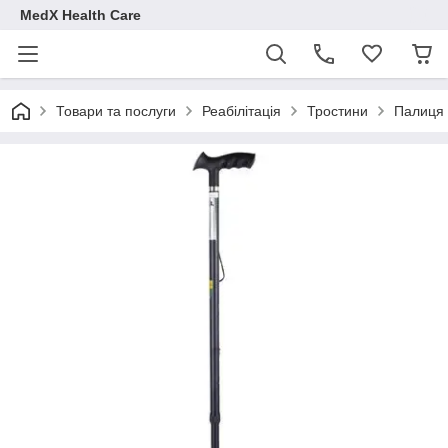
MedX Health Care
Товари та послуги
Реабілітація
Тростини
Палиця 