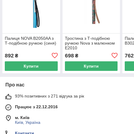
Палиця NOVA B2050AA з
Тростина з Т-подібною
Пали
Т-подібною ручкою (синя)
ручкою Nova з малюнком
B30
Е2010
892
698
762
₴
₴
Купити
Купити
Про нас
93% позитивних з 271 відгука за рік
Працює з 22.12.2016
м. Київ
Київ, Україна
Контакти