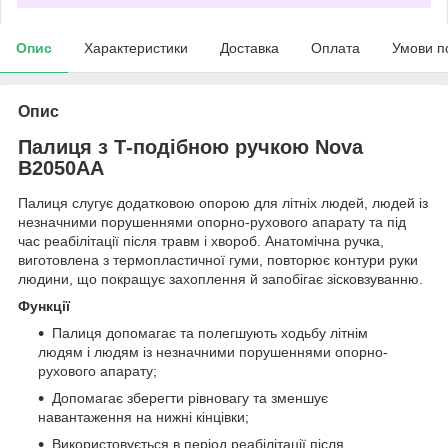
Опис
Характеристики
Доставка
Оплата
Умови п
Опис
Палиця з Т-подібною ручкою Nova
B2050AA
Палиця слугує додатковою опорою для літніх людей, людей із
незначними порушеннями опорно-рухового апарату та під
час реабілітації після травм і хвороб. Анатомічна ручка,
виготовлена з термопластичної гуми, повторює контури руки
людини, що покращує захоплення й запобігає зісковзуванню.
Функції
Палиця допомагає та полегшують ходьбу літнім
людям і людям із незначними порушеннями опорно-
рухового апарату;
Допомагає зберегти рівновагу та зменшує
навантаження на нижні кінцівки;
Використовується в період реабілітації після