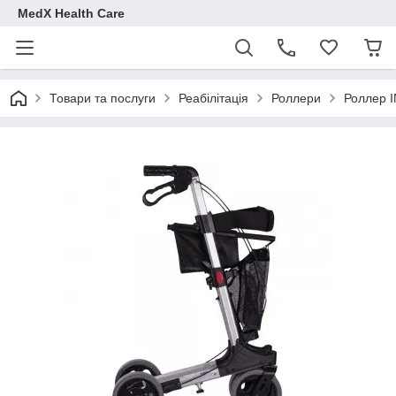
MedX Health Care
Товари та послуги
Реабілітація
Роллери
Роллер 