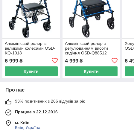
Алюмінієвий ролер із
Алюмінієвий ролер з
Ходу
великими колесами OSD-
регулюванням висоти
OSD
KQ-1018
сидіння OSD-Q88512
6 999
4 999
6 4
₴
₴
Купити
Купити
Про нас
93% позитивних з 266 відгуків за рік
Працює з 22.12.2016
м. Київ
Київ, Україна