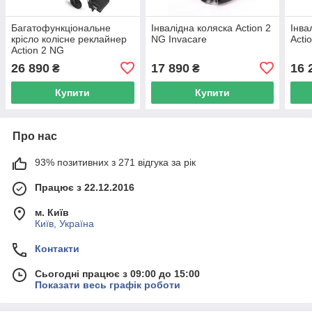
Багатофункціональне
Інвалідна коляска Action 2
Інва
крісло колісне реклайнер
NG Invacare
Acti
Action 2 NG
26 890
17 890
16 
₴
₴
Купити
Купити
Про нас
93% позитивних з 271 відгука за рік
Працює з 22.12.2016
м. Київ
Київ, Україна
Контакти
Сьогодні працює з 09:00 до 15:00
Показати весь графік роботи