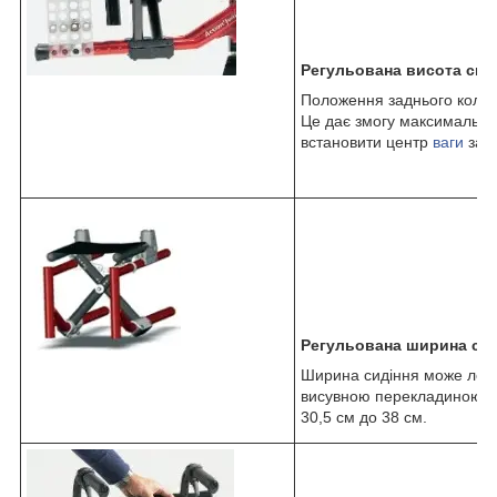
Регульована висота сид
Положення заднього колеса
Це дає змогу максимально 
встановити центр
ваги
зале
Регульована ширина сид
Ширина сидіння може легко
висувною перекладиною. Ди
30,5 см до 38 см.