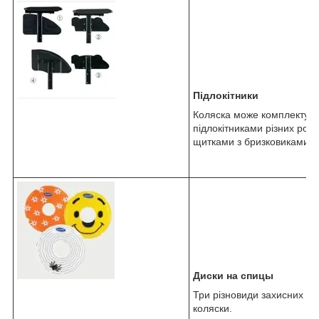
Підлокітники
Коляска може комплектува
підлокітниками різних роз
щитками з бризковиками.
Диски на спицы
Три різновиди захисних ди
коляски.