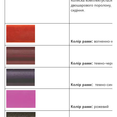
Коляска комплектується с
двошарового поролону, що
сидіння.
Колір рами:
вогненно-жо
Колір рами:
темно-черво
Колір рами:
темно-синій
Колір рами:
рожевий