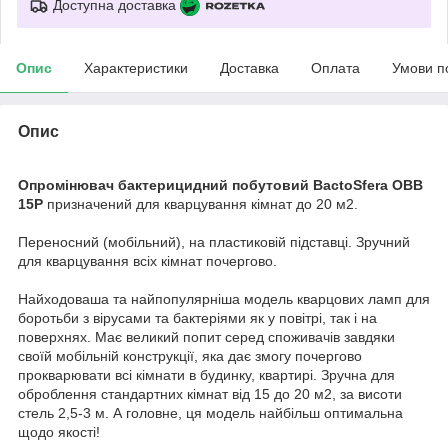
Доступна доставка
Опис
Характеристики
Доставка
Оплата
Умови п
Опис
Опромінювач бактерицидний побутовий BactoSfera OBB
15P
призначений для кварцування кімнат до 20 м2.
Переносний (мобільний), на пластиковій підставці. Зручний
для кварцування всіх кімнат почергово.
Найходоваша та найпопулярніша модель кварцових ламп для
боротьби з вірусами та бактеріями як у повітрі, так і на
поверхнях. Має великий попит серед споживачів завдяки
своїй мобільній конструкції, яка дає змогу почергово
прокварювати всі кімнати в будинку, квартирі. Зручна для
оброблення стандартних кімнат від 15 до 20 м2, за висоти
стель 2,5-3 м. А головне, ця модель найбільш оптимальна
щодо якості!