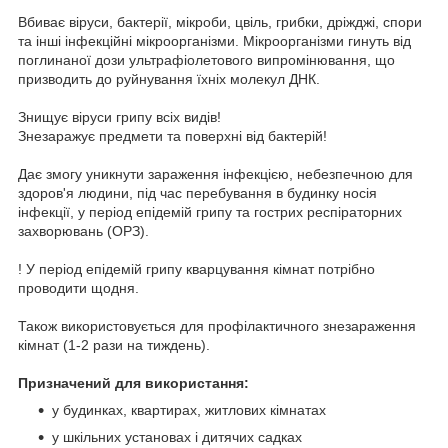
Вбиває віруси, бактерії, мікроби, цвіль, грибки, дріжджі, спори
та інші інфекційні мікроорганізми. Мікроорганізми гинуть від
поглинаної дози ультрафіолетового випромінювання, що
призводить до руйнування їхніх молекул ДНК.
Знищує віруси грипу всіх видів!
Знезаражує предмети та поверхні від бактерій!
Дає змогу уникнути зараження інфекцією, небезпечною для
здоров'я людини, під час перебування в будинку носія
інфекції, у період епідемій грипу та гострих респіраторних
захворювань (ОРЗ).
! У період епідемій грипу кварцування кімнат потрібно
проводити щодня.
Також використовується для профілактичного знезараження
кімнат (1-2 рази на тиждень).
Призначений для використання:
у будинках, квартирах, житлових кімнатах
у шкільних установах і дитячих садках