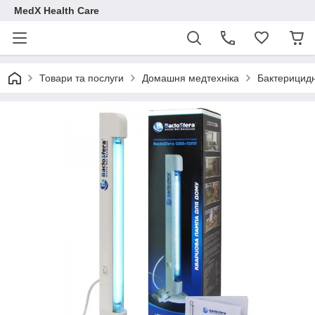
MedX Health Care
Товари та послуги
Домашня медтехніка
Бактерицидн