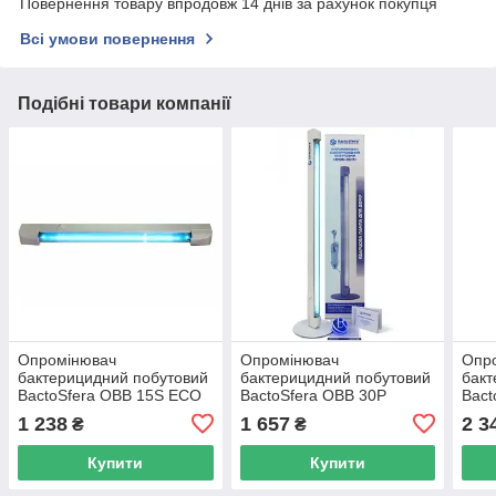
Повернення товару впродовж 14 днів за рахунок покупця
Всі умови повернення
Подібні товари компанії
Опромінювач
Опромінювач
Опр
бактерицидний побутовий
бактерицидний побутовий
бакт
BactoSfera OBB 15S ECO
BactoSfera OBB 30P
Bact
OZONE
1 238
1 657
2 3
₴
₴
Купити
Купити